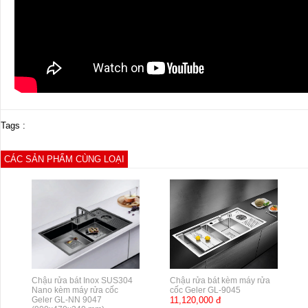
Tags :
CÁC SẢN PHẨM CÙNG LOẠI
Chậu rửa bát Inox SUS304
Chậu rửa bát kèm máy rửa
Nano kèm máy rửa cốc
cốc Geler GL-9045
Geler GL-NN 9047
11,120,000 đ