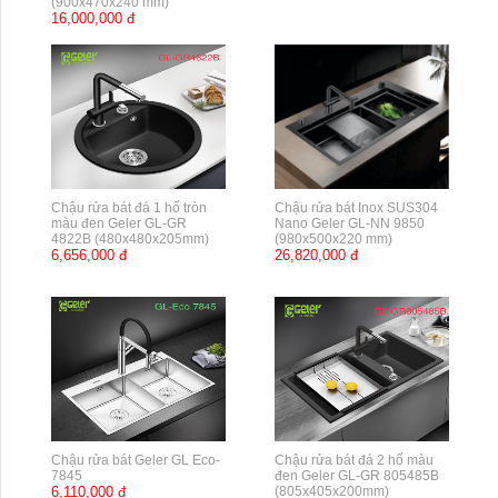
(900x470x240 mm)
16,000,000 đ
Chậu rửa bát đá 1 hố tròn
Chậu rửa bát Inox SUS304
màu đen Geler GL-GR
Nano Geler GL-NN 9850
4822B (480x480x205mm)
(980x500x220 mm)
6,656,000 đ
26,820,000 đ
Chậu rửa bát Geler GL Eco-
Chậu rửa bát đá 2 hố màu
7845
đen Geler GL-GR 805485B
6,110,000 đ
(805x405x200mm)