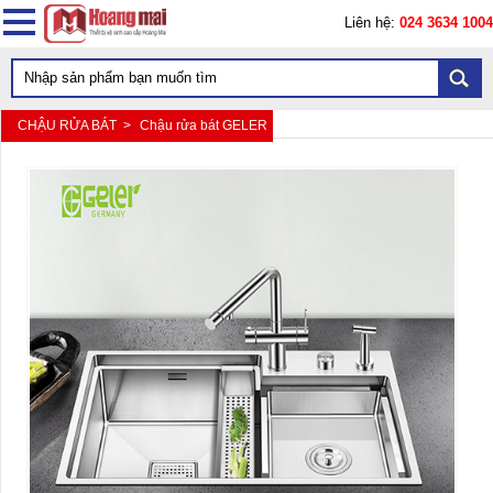
Liên hệ:
024 3634 1004
CHẬU RỬA BÁT >
Chậu rửa bát GELER