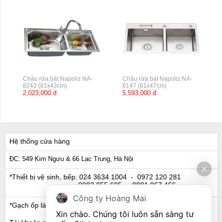
Chậu rửa bát Napoliz NA-
Chậu rửa bát Napoliz NA-
8243 (81x43cm)
8147 (81x47cm)
2,023,000 đ
5,593,000 đ
Hệ thống cửa hàng
ĐC: 549 Kim Ngưu & 66 Lạc Trung, Hà Nội
*Thiết bị vệ sinh, bếp:
024 3634 1004
- 0972 120 281
0983 055 605
- 0981 067 466
Công ty Hoàng Mai
*Gạch ốp lát, Ngói:
024 3632 0280
- 0911 441 066
Xin chào. Chúng tôi luôn sẵn sàng tư 