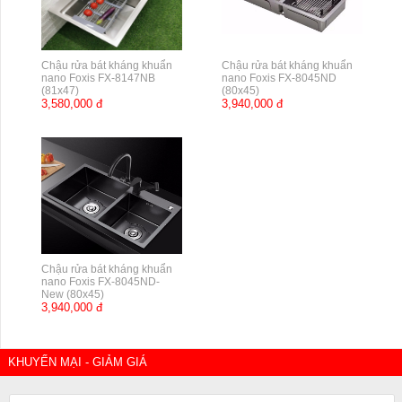
Chậu rửa bát kháng khuẩn
Chậu rửa bát kháng khuẩn
nano Foxis FX-8147NB
nano Foxis FX-8045ND
(81x47)
(80x45)
3,580,000 đ
3,940,000 đ
Chậu rửa bát kháng khuẩn
nano Foxis FX-8045ND-
New (80x45)
3,940,000 đ
KHUYẾN MẠI - GIẢM GIÁ