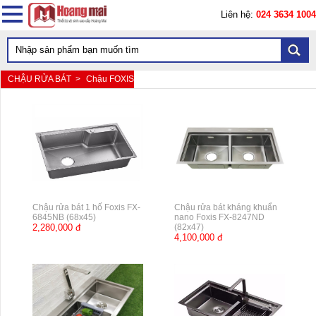
Liên hệ:
024 3634 1004
CHẬU RỬA BÁT >
Chậu FOXIS
Chậu rửa bát 1 hố Foxis FX-
Chậu rửa bát kháng khuẩn
6845NB (68x45)
nano Foxis FX-8247ND
2,280,000 đ
(82x47)
4,100,000 đ