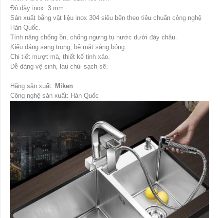
Độ dày inox: 3 mm
Sản xuất bằng vật liệu inox 304 siêu bền theo tiêu chuẩn công nghệ
Hàn Quốc.
Tính năng chống ồn, chống ngưng tụ nước dưới đáy chậu.
Kiểu dáng sang trọng, bề mặt sáng bóng.
Chi tiết mượt mà, thiết kế tinh xảo.
Dễ dàng vệ sinh, lau chùi sạch sẽ.
Hãng sản xuất:
Miken
Công nghệ sản xuất: Hàn Quốc