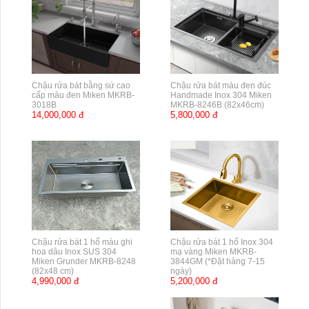
Chậu rửa bát bằng sứ cao
Chậu rửa bát màu đen đúc
cấp màu đen Miken MKRB-
Handmade Inox 304 Miken
3018B
MKRB-8246B (82x46cm)
14,000,000 đ
5,800,000 đ
Chậu rửa bát 1 hố màu ghi
Chậu rửa bát 1 hố Inox 304
hoa dâu Inox SUS 304
mạ vàng Miken MKRB-
Miken Grunder MKRB-8248
3844GM (*Đặt hàng 7-15
(82x48 cm)
ngày)
4,990,000 đ
5,200,000 đ