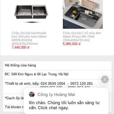
Chậu rửa bát Handmade
Chậu rửa bát 1 hố màu đen
Inox 304 phủ nano Miken
Miken Piraco MK-7848
MKRB-8545NL
(780x480x230 mm)
(850x450x250mm)
5,880,000 đ
7,440,000 đ
Hệ thống cửa hàng
ĐC: 549 Kim Ngưu & 66 Lạc Trung, Hà Nội
*Thiết bị vệ sinh, bếp:
024 3634 1004
- 0972 120 281
0983 055 605
- 0981 067 466
Công ty Hoàng Mai
*Gạch ốp lát, Ngói:
024 3632 0280
- 0911 441 066
Xin chào. Chúng tôi luôn sẵn sàng tư 
Tài khoản ngân hàng
vấn. Click chat ngay.