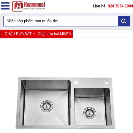
Liên hệ:
024 3634 1004
CHẬU RỬA BÁT >
Chậu rửa bát MIKEN