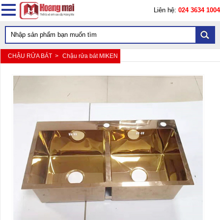
Liên hệ:
024 3634 1004
CHẬU RỬA BÁT >
Chậu rửa bát MIKEN