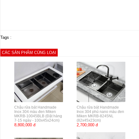
Tags :
CÁC SẢN PHẨM CÙNG LOẠI
Chậu rửa bát Handmade
Chậu rửa bát Handmade
Inox 304 màu đen Miken
Inox 304 phủ nano màu đen
MKRB-10045BLB (Đặt hàng
Miken MKRB-8245NL
7-15 ngày - 100x45x24cm)
(82x45x23cm)
8,800,000 đ
2,700,000 đ