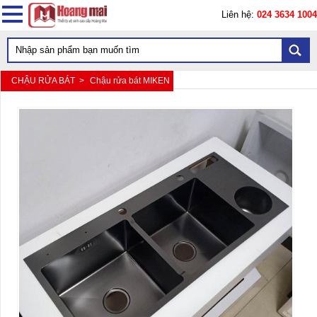
Liên hệ:
024 3634 1004
CHẬU RỬA BÁT >
Chậu rửa bát MIKEN