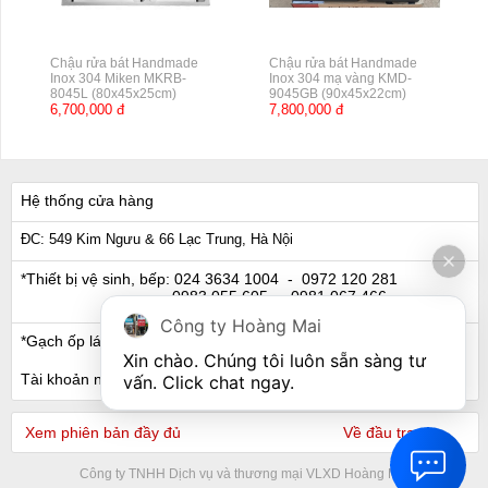
Chậu rửa bát Handmade
Chậu rửa bát Handmade
Inox 304 Miken MKRB-
Inox 304 mạ vàng KMD-
8045L (80x45x25cm)
9045GB (90x45x22cm)
6,700,000 đ
7,800,000 đ
Hệ thống cửa hàng
ĐC: 549 Kim Ngưu & 66 Lạc Trung, Hà Nội
*Thiết bị vệ sinh, bếp:
024 3634 1004
- 0972 120 281
0983 055 605
- 0981 067 466
Công ty Hoàng Mai
*Gạch ốp lát, Ngói:
024 3632 0280
- 0911 441 066
Xin chào. Chúng tôi luôn sẵn sàng tư 
Tài khoản ngân hàng
vấn. Click chat ngay.
Xem phiên bản đầy đủ
Về đầu trang
Công ty TNHH Dịch vụ và thương mại VLXD Hoàng Mai