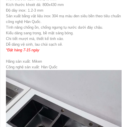
Kích thước khoét đá: 800x430 mm
Độ dày inox: 1.2-3 mm
Sản xuất bằng vật liệu inox 304 mạ màu đen siêu bền theo tiêu chuẩn
công nghệ Hàn Quốc.
Tính năng chống ồn, chống ngưng tụ nước dưới đáy chậu.
Kiểu dáng sang trọng, bề mặt sáng bóng.
Chi tiết mượt mà, thiết kế tinh xảo.
Dễ dàng vệ sinh, lau chùi sạch sẽ.
*Đặt hàng 7-15 ngày
Hãng sản xuất: Miken
Công nghệ sản xuất: Hàn Quốc