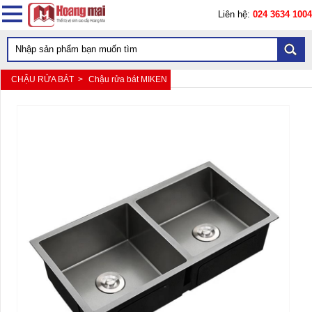
Liên hệ:
024 3634 1004
CHẬU RỬA BÁT >
Chậu rửa bát MIKEN