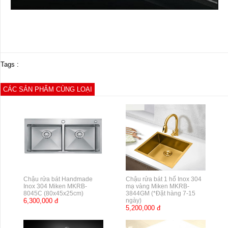
Tags :
CÁC SẢN PHẨM CÙNG LOẠI
Chậu rửa bát Handmade
Chậu rửa bát 1 hố Inox 304
Inox 304 Miken MKRB-
mạ vàng Miken MKRB-
8045C (80x45x25cm)
3844GM (*Đặt hàng 7-15
6,300,000 đ
ngày)
5,200,000 đ