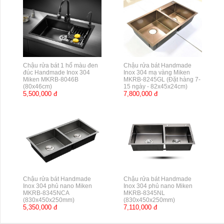
Chậu rửa bát 1 hố màu đen
Chậu rửa bát Handmade
đúc Handmade Inox 304
Inox 304 mạ vàng Miken
Miken MKRB-8046B
MKRB-8245GL (Đặt hàng 7-
(80x46cm)
15 ngày - 82x45x24cm)
5,500,000 đ
7,800,000 đ
Chậu rửa bát Handmade
Chậu rửa bát Handmade
Inox 304 phủ nano Miken
Inox 304 phủ nano Miken
MKRB-8345NCA
MKRB-8345NL
(830x450x250mm)
(830x450x250mm)
5,350,000 đ
7,110,000 đ