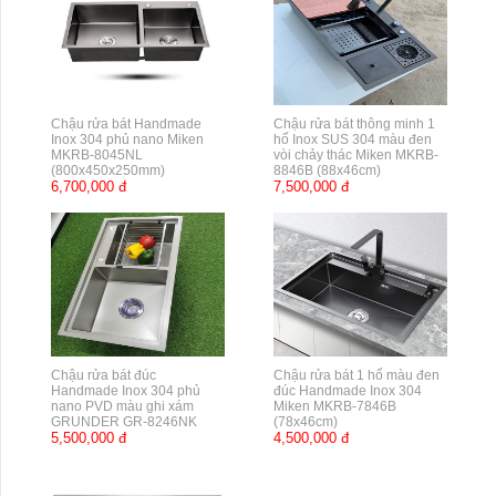
Chậu rửa bát Handmade
Chậu rửa bát thông minh 1
Inox 304 phủ nano Miken
hố Inox SUS 304 màu đen
MKRB-8045NL
vòi chảy thác Miken MKRB-
(800x450x250mm)
8846B (88x46cm)
6,700,000 đ
7,500,000 đ
Chậu rửa bát đúc
Chậu rửa bát 1 hố màu đen
Handmade Inox 304 phủ
đúc Handmade Inox 304
nano PVD màu ghi xám
Miken MKRB-7846B
GRUNDER GR-8246NK
(78x46cm)
5,500,000 đ
4,500,000 đ