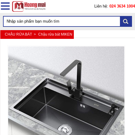
Liên hệ:
024 3634 1004
CHẬU RỬA BÁT >
Chậu rửa bát MIKEN