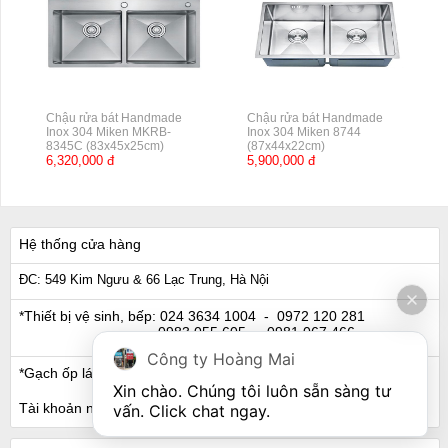
Chậu rửa bát Handmade
Chậu rửa bát Handmade
Inox 304 Miken MKRB-
Inox 304 Miken 8744
8345C (83x45x25cm)
(87x44x22cm)
6,320,000 đ
5,900,000 đ
Hệ thống cửa hàng
ĐC: 549 Kim Ngưu & 66 Lạc Trung, Hà Nội
*Thiết bị vệ sinh, bếp:
024 3634 1004
- 0972 120 281
0983 055 605
- 0981 067 466
Công ty Hoàng Mai
*Gạch ốp lát, Ngói:
024 3632 0280
- 0911 441 066
Xin chào. Chúng tôi luôn sẵn sàng tư 
Tài khoản ngân hàng
vấn. Click chat ngay.