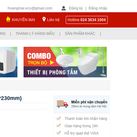
hoangmai.eco@gmail.com
Đăng ký
|
Đăng nhập
KHUYẾN MẠI
Liên hệ
Hotline
024 3634 1004
ỤNG
|
THANH LÝ HÀNG MẪU
|
SẢN PHẨM KHÁC
|
0*230mm)