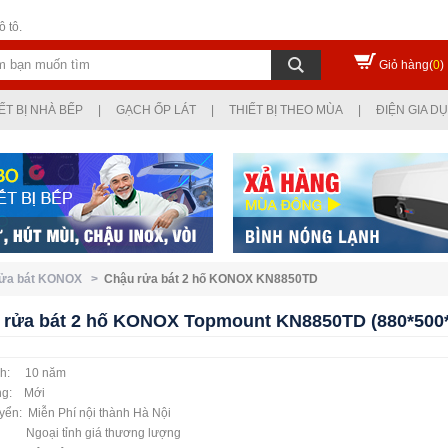
 tô.
Giỏ hàng(
0
)
ẾT BỊ NHÀ BẾP
|
GẠCH ỐP LÁT
|
THIẾT BỊ THEO MÙA
|
ĐIỆN GIA D
rửa bát KONOX >
Chậu rửa bát 2 hố KONOX KN8850TD
 rửa bát 2 hố KONOX Topmount KN8850TD (880*50
nh: 10 năm
ạng: Mới
yển: Miễn Phí nội thành Hà Nội
 tỉnh giá thương lượng