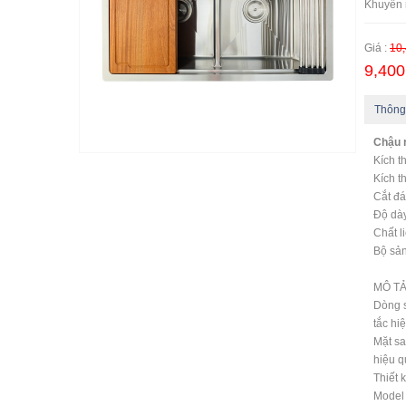
Khuyến 
Giá :
10,
9,400
Thông
Chậu 
Kích 
Kích t
Cắt đá
Độ dày
Chất l
Bộ sản
MÔ TẢ
Dòng s
tắc hi
Mặt sa
hiệu q
Thiết 
Model