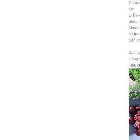
Chậu đ
tác.
Điểm k
phép t
Model 
sự lựa
Sản ph
Xuất x
Hãng 
Tiêu 