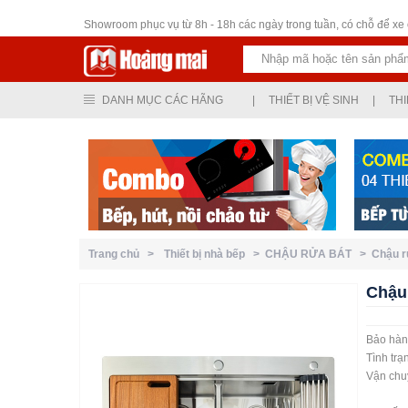
Thiết bị vệ sinh
Showroom phục vụ từ 8h - 18h các ngày trong tuần, có chỗ để xe ô
DANH MỤC CÁC HÃNG
|
THIẾT BỊ VỆ SINH
|
THI
Trang chủ >
Thiết bị nhà bếp >
CHẬU RỬA BÁT >
Chậu 
Chậu
Bảo hà
Tình tr
Vận chu
Ngoại