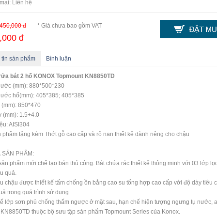
mại: Liên hệ
450,000 đ
* Giá chưa bao gồm VAT
,000 đ
 tin sản phẩm
Bình luận
rửa bát 2 hố KONOX Topmount KN8850TD
thước (mm): 880*500*230
hước hố(mm): 405*385; 405*385
 (mm): 850*470
 (mm): 1.5+4.0
iệu: AISI304
 phẩm tặng kèm Thớt gỗ cao cấp và rổ nan thiết kế dành riêng cho chậu
 SẢN PHẨM:
ản phẩm mới chế tạo bán thủ công. Bát chứa rác thiết kế thông minh với 03 lớp lọ
ệu quả.
u chậu được thiết kế tấm chống ồn bằng cao su tổng hợp cao cấp với độ dày tiêu
uả trong quá trình sử dụng.
kế lớp sơn phủ chống thấm ngược ở mặt sau, hạn chế hiện tượng ngưng tụ nước, a
 KN8850TD thuộc bộ sưu tập sản phẩm Topmount Series của Konox.