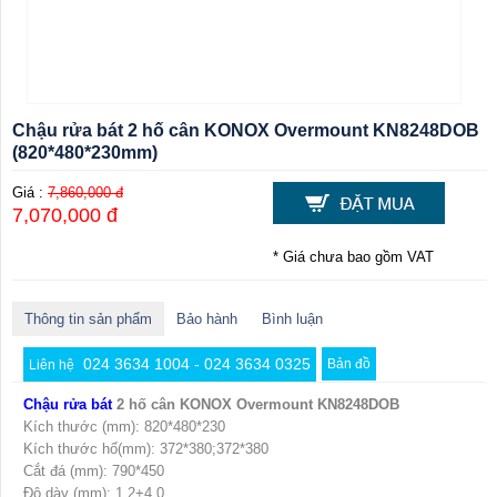
Chậu rửa bát 2 hố cân KONOX Overmount KN8248DOB
(820*480*230mm)
Giá :
7,860,000 đ
7,070,000 đ
* Giá chưa bao gồm VAT
Thông tin sản phẩm
Bảo hành
Bình luận
024 3634 1004 - 024 3634 0325
Bản đồ
Liên hệ
Chậu rửa bát
2 hố cân KONOX Overmount KN8248DOB
Kích thước (mm): 820*480*230
Kích thước hố(mm): 372*380;372*380
Cắt đá (mm): 790*450
Độ dày (mm): 1.2+4.0