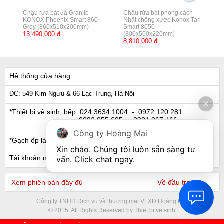
Chậu rửa bát đá Granite
Chậu rửa bát phong cách
KONOX Phoenix Smart 860
Nhật chống xước Konox Tari
Grey (860x510x200mm)
Smart 8050
13,490,000 đ
(800x500x220mm)
8,810,000 đ
Hệ thống cửa hàng
ĐC: 549 Kim Ngưu & 66 Lạc Trung, Hà Nội
*Thiết bị vệ sinh, bếp:
024 3634 1004
- 0972 120 281
0983 055 605
- 0981 067 466
Công ty Hoàng Mai
*Gạch ốp lát, Ngói:
024 3632 0280
- 0911 441 066
Xin chào. Chúng tôi luôn sẵn sàng tư 
Tài khoản ngân hàng
vấn. Click chat ngay.
Xem phiên bản đầy đủ
Về đầu trang
Công ty TNHH Dịch vụ và thương mại VLXD Hoàng Mai
© 2015. All Rights Reserved by Thiet bi ve sinh