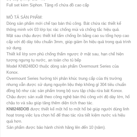
Full set kèm Siphon. Tặng rổ chứa đồ cao cấp
MÔ TẢ SẢN PHẨM:
Dòng sản phẩm mới chế tạo bán thủ công. Bát chứa rác thiết kế
thông minh với 03 lớp lọc rác chống mùi và chống tắc hiệu quả.
Mặt sau chậu được thiết kế tấm chống ồn bằng cao su tổng hợp cao
cấp với độ dày tiêu chuẩn 3mm, giúp giảm ồn hiệu quả trong quá trình
sử dụng.
Thiết kế lớp sơn phủ chống thấm ngược ở mặt sau, hạn chế hiện
tượng ngưng tụ nước, an toàn cho tủ bếp
Model KN8248DO thuộc dòng sản phẩm Overmount Series của
Konox.
Overmount Series hướng tới phân khúc trung cấp của thị trường
nhưng vẫn được sử dụng nguyên liệu thép không gỉ 304 tiêu chuẩn
đồng bộ như các sản phẩm trong bộ sưu tập chậu rửa bát Konox.
Chậu được sản xuất theo công nghệ bán thủ công với độ dày lớn, hố
chậu to và sâu giúp tăng thêm diện tích thao tác.
KN8248DOB
được thiết kế một hố to một hố bé giúp người dùng linh
hoạt trong việc lựa chọn hố để thao tác rửa tiết kiệm nước và hiệu
quả hơn.
Sản phẩm được bảo hành chính hãng lên đến 10 (năm).