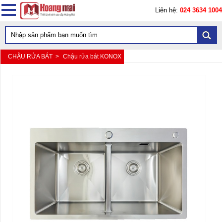
Liên hệ:
024 3634 1004
CHẬU RỬA BÁT >
Chậu rửa bát KONOX