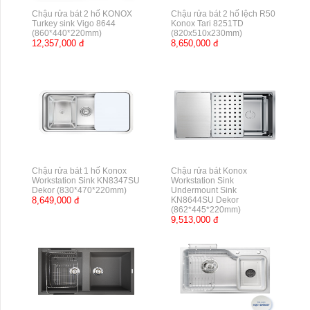
Chậu rửa bát 2 hố KONOX
Chậu rửa bát 2 hố lệch R50
Turkey sink Vigo 8644
Konox Tari 8251TD
(860*440*220mm)
(820x510x230mm)
12,357,000 đ
8,650,000 đ
Chậu rửa bát 1 hố Konox
Chậu rửa bát Konox
Workstation Sink KN8347SU
Workstation Sink
Dekor (830*470*220mm)
Undermount Sink
8,649,000 đ
KN8644SU Dekor
(862*445*220mm)
9,513,000 đ