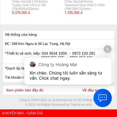
Chậu rửa bát 1 hố Konox
Chậu rửa bát Konox
Turkey Sink STELO 790
Topmount Sink UNICO 7650
(790x500x228mm)
(760*500*215mm)
9,378,000 đ
7,335,000 đ
Hệ thống cửa hàng
ĐC: 549 Kim Ngưu & 66 Lạc Trung, Hà Nội
*Thiết bị vệ sinh, bếp:
024 3634 1004
- 0972 120 281
0983 055 605
- 0981 067 466
Công ty Hoàng Mai
*Gạch ốp lát, Ngói:
024 3632 0280
- 0911 441 066
Xin chào. Chúng tôi luôn sẵn sàng tư 
Tài khoản ngân hàng
vấn. Click chat ngay.
Xem phiên bản đầy đủ
Về đầu trang
Công ty TNHH Dịch vụ và thương mại VLXD Hoàng Mai
© 2015. All Rights Reserved by Thiet bi ve sinh
KHUYẾN MẠI - GIẢM GIÁ