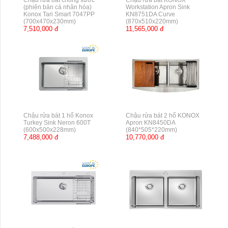
Chậu rửa bát chống xước
Chậu rửa bát KONOX
(phiên bản cá nhân hóa)
Workstation Apron Sink
Konox Tari Smart 7047PP
KN8751DA Curve
(700x470x230mm)
(870x510x220mm)
7,510,000 đ
11,565,000 đ
Chậu rửa bát 1 hố Konox
Chậu rửa bát 2 hố KONOX
Turkey Sink Neron 600T
Apron KN8450DA
(600x500x228mm)
(840*505*220mm)
7,488,000 đ
10,770,000 đ