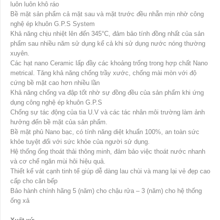
luôn luôn khô ráo
Bề mặt sản phẩm cả mặt sau và mặt trước đều nhẵn mịn nhờ công
nghệ ép khuôn G.P.S System
Khả năng chịu nhiệt lên đến 345°C, đảm bảo tính đồng nhất của sản
phẩm sau nhiều năm sử dụng kể cả khi sử dụng nước nóng thường
xuyên.
Các hạt nano Ceramic lấp đầy các khoảng trống trong hợp chất Nano
metrical. Tăng khả năng chống trầy xước, chống mài mòn với độ
cứng bề mặt cao hơn nhiều lần
Khả năng chống va đập tốt nhờ sự đồng đều của sản phẩm khi ứng
dụng công nghệ ép khuôn G.P.S
Chống sự tác động của tia U.V và các tác nhân môi trường làm ảnh
hưởng đến bề mặt của sản phẩm.
Bề mặt phủ Nano bạc, có tính năng diệt khuẩn 100%, an toàn sức
khỏe tuyệt đối với sức khỏe của người sử dụng.
Hệ thống ống thoát thải thông minh, đảm bảo việc thoát nước nhanh
và cơ chế ngăn mùi hôi hiệu quả.
Thiết kế vát cạnh tinh tế giúp dễ dàng lau chùi và mang lại vẻ đẹp cao
cấp cho căn bếp
Bảo hành chính hãng 5 (năm) cho chậu rửa – 3 (năm) cho hệ thống
ống xả