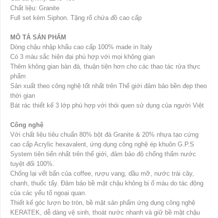
Chất liệu: Granite
Full set kèm Siphon. Tặng rổ chứa đồ cao cấp
MÔ TẢ SẢN PHẨM
Dòng chậu nhập khẩu cao cấp 100% made in Italy
Có 3 màu sắc hiện đại phù hợp với mọi không gian
Thêm không gian bàn đá, thuận tiện hơn cho các thao tác rửa thực
phẩm
Sản xuất theo công nghệ tốt nhất trên Thế giới đảm bảo bền đẹp theo
thời gian
Bát rác thiết kế 3 lớp phù hợp với thói quen sử dụng của người Việt
Công nghệ
Với chất liệu tiêu chuẩn 80% bột đá Granite & 20% nhựa tạo cứng
cao cấp Acrylic hexavalent, ứng dụng công nghệ ép khuôn G.P.S
System tiên tiến nhất trên thế giới, đảm bảo độ chống thấm nước
tuyệt đối 100%.
Chống lại vết bẩn của coffee, rượu vang, dầu mỡ, nước trái cây,
chanh, thuốc tẩy. Đảm bảo bề mặt chậu không bị ố màu do tác động
của các yếu tố ngoại quan.
Thiết kế góc lượn bo tròn, bề mặt sản phẩm ứng dụng công nghệ
KERATEK, dễ dàng vệ sinh, thoát nước nhanh và giữ bề mặt chậu