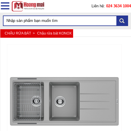
Liên hệ:
024 3634 1004
CHẬU RỬA BÁT >
Chậu rửa bát KONOX