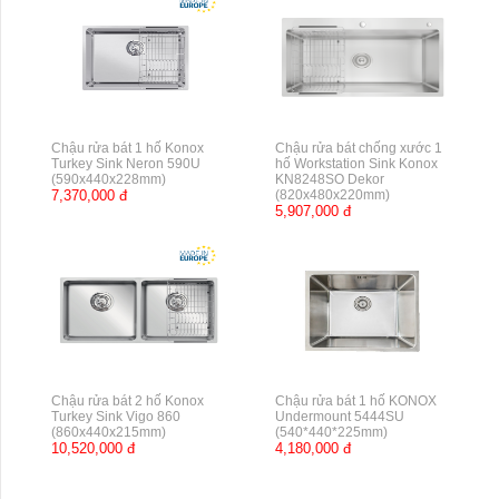
Chậu rửa bát 1 hố Konox
Chậu rửa bát chống xước 1
Turkey Sink Neron 590U
hố Workstation Sink Konox
(590x440x228mm)
KN8248SO Dekor
7,370,000 đ
(820x480x220mm)
5,907,000 đ
Chậu rửa bát 2 hố Konox
Chậu rửa bát 1 hố KONOX
Turkey Sink Vigo 860
Undermount 5444SU
(860x440x215mm)
(540*440*225mm)
10,520,000 đ
4,180,000 đ