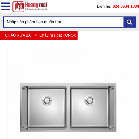
Liên hệ:
024 3634 1004
CHẬU RỬA BÁT >
Chậu rửa bát KONOX