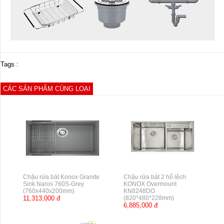
Tags :
CÁC SẢN PHẨM CÙNG LOẠI
Chậu rửa bát Konox Granite
Chậu rửa bát 2 hố lệch
Sink Naros 760S-Grey
KONOX Overmount
(760x440x200mm)
KN8248DO
11,313,000 đ
(820*480*228mm)
6,885,000 đ