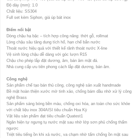
Độ dày (mm): 1.0
Chất liệu: SS304
Full set kèm Siphon, giá úp bát inox
Điểm nổi bật
Dòng chậu hạ bậc – tích hợp công năng: thớt gỗ, rollmat
Lòng chậu sâu tăng dung tích hố, hạn chế bắn nước
Thoát nước hiệu quả với thiết kế rãnh thoát nước X-line
Vệ sinh lòng chậu dễ dàng với góc lượn R15
Chậu cho phép lắp đặt dương, âm, bán âm mặt đá.
Nhà cung cấp ưu tiên phong cách lắp đặt dương, bán âm.
Công nghệ
Sản phẩm chế tạo bán thủ công, công nghệ sản xuất handmade
Bề mặt hoàn thiện xước mờ tinh xảo, chống bám dầu nhờ xử lý công
nghệ Brass
Sản phẩm sáng bóng bền màu, chống oxi hóa, an toàn cho sức khỏe
với chất liệu inox 304AISI tiêu chuẩn Hoa Kỳ
Vật liệu sản phẩm đạt tiêu chuẩn Quatest1
Ngăn hiện tự ngưng tụ nước mặt sau nhờ lớp sơn phủ chống thấm
ngược
Triệt tiêu tiếng ồn khi xả nước, va chạm nhờ tấm chống ồn mặt sau