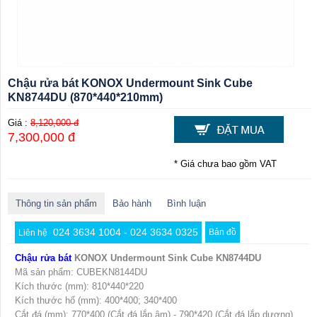
Chậu rửa bát KONOX Undermount Sink Cube
KN8744DU (870*440*210mm)
Giá :
8,120,000 đ
7,300,000 đ
* Giá chưa bao gồm VAT
Thông tin sản phẩm
Bảo hành
Bình luận
024 3634 1004 - 024 3634 0325
Bản đồ
Liên hệ
Chậu rửa bát
KONOX Undermount Sink Cube KN8744DU
Mã sản phẩm: CUBEKN8144DU
Kích thước (mm): 810*440*220
Kích thước hố (mm): 400*400; 340*400
Cắt đá (mm): 770*400 (Cắt đá lắp âm) - 790*420 (Cắt đá lắp dương)