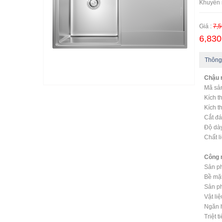
Khuyến 
Giá :
7,5
6,830
Thông
Chậu 
Mã sả
Kích 
Kích t
Cắt đá
Độ dày
Chất l
Công 
Sản ph
Bề mặt
Sản ph
Vật li
Ngăn h
Triệt 