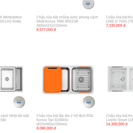
 Workstation
Chậu rửa bát chống xước phong cách
Chậu rửa bát Ko
8051AS Retta
Nhật Konox TARI 9051SR
UNICO 7650 (7
(900x515x220mm)
7,335,000 đ
8,577,000 đ
 cách Nhật bề mặt
Chậu rửa bát lắp âm 2 hố lệch R50
Chậu rửa bát Ko
48SM
Konox Tari 8246DU
Livello Smart 11
(820x460x230mm)
14,300,000 đ
8,090,000 đ