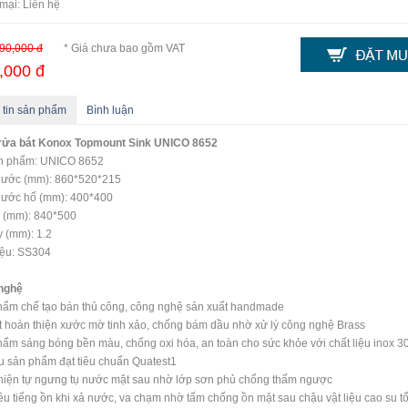
mại: Liên hệ
90,000 đ
* Giá chưa bao gồm VAT
,000 đ
 tin sản phẩm
Bình luận
rửa bát
Konox Topmount Sink UNICO 8652
n phẩm: UNICO 8652
thước (mm): 860*520*215
hước hố (mm): 400*400
 (mm): 840*500
 (mm): 1.2
iệu: SS304
nghệ
ẩm chế tạo bán thủ công, công nghệ sản xuất handmade
 hoàn thiện xước mờ tinh xảo, chống bám dầu nhờ xử lý công nghệ Brass
ẩm sáng bóng bền màu, chống oxi hóa, an toàn cho sức khỏe với chất liệu inox 3
ệu sản phẩm đạt tiêu chuẩn Quatest1
iện tự ngưng tụ nước mặt sau nhờ lớp sơn phủ chống thấm ngược
tiêu tiếng ồn khi xả nước, va chạm nhờ tấm chống ồn mặt sau chậu vật liệu cao su t