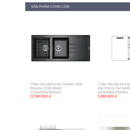
SẢN PHẨM CÙNG LOẠI
Chậu rửa bát Konox Granite Sink
Chậu rửa bát phong
Phoenix 1160-Black
mịn Konox Tari 64
(1160x500x200mm)
(640x480x230mm)
12,590,000 đ
5,980,000 đ