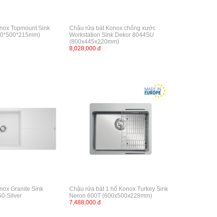
nox Topmount Sink
Chậu rửa bát Konox chống xước
60*500*215mm)
Workstation Sink Dekor 8044SU
(800x445x220mm)
8,028,000 đ
nox Granite Sink
Chậu rửa bát 1 hố Konox Turkey Sink
60-Silver
Neron 600T (600x500x228mm)
7,488,000 đ