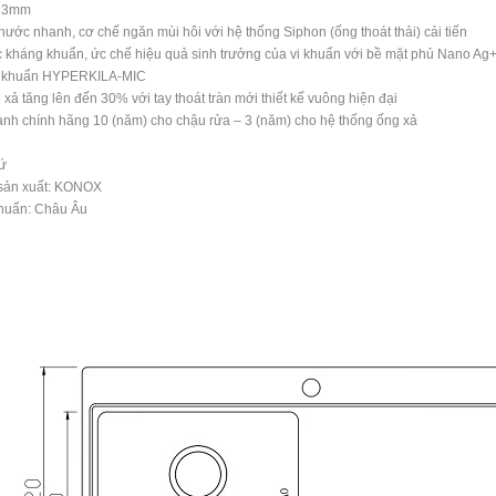
 3mm
nước nhanh, cơ chế ngăn mùi hôi với hệ thống Siphon (ống thoát thải) cải tiến
c kháng khuẩn, ức chế hiệu quả sinh trưởng của vi khuẩn với bề mặt phủ Nano Ag
 khuẩn HYPERKILA-MIC
 xả tăng lên đến 30% với tay thoát tràn mới thiết kế vuông hiện đại
nh chính hãng 10 (năm) cho chậu rửa – 3 (năm) cho hệ thống ống xả
ứ
sản xuất: KONOX
chuẩn: Châu Âu