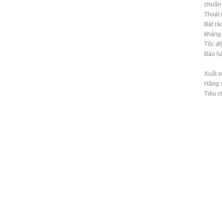
chuẩn
Thoát 
Bát rá
kháng
Tốc độ
Bảo hà
Xuất x
Hãng 
Tiêu 