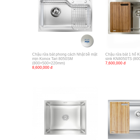
Chậu rửa bát phong cách Nhật bề mặt
Chậu rửa bát 1 hố
mịn Konox Tari 8050SM
sink KN8050TS (80
(800×500×220mm)
7,600,000 đ
8,600,000 đ