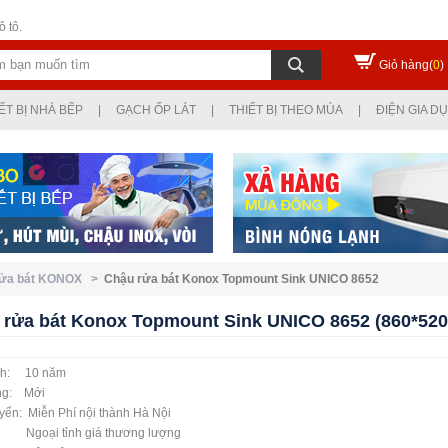
 tô.
Giỏ hàng(
0
)
ẾT BỊ NHÀ BẾP
|
GẠCH ỐP LÁT
|
THIẾT BỊ THEO MÙA
|
ĐIỆN GIA D
rửa bát KONOX >
Chậu rửa bát Konox Topmount Sink UNICO 8652
 rửa bát Konox Topmount Sink UNICO 8652 (860*52
nh: 10 năm
ạng: Mới
yển: Miễn Phí nội thành Hà Nội
 tỉnh giá thương lượng