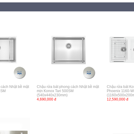
 cách Nhật bề mặt
Chậu rửa bát phong cách Nhật bề mặt
Chậu rửa bát Ko
48SM
mịn Konox Tari 500SM
Phoenix 1160-Wh
(540x440x230mm)
(1160x500x200
4,690,000 đ
12,590,000 đ