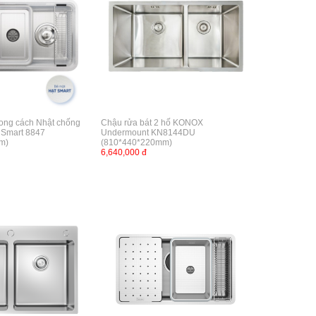
ong cách Nhật chống
Chậu rửa bát 2 hố KONOX
 Smart 8847
Undermount KN8144DU
m)
(810*440*220mm)
6,640,000 đ