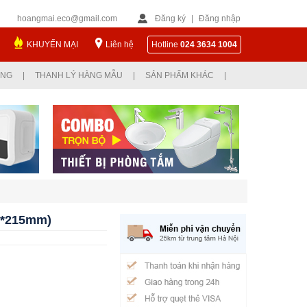
hoangmai.eco@gmail.com
Đăng ký
|
Đăng nhập
KHUYẾN MẠI
Liên hệ
Hotline
024 3634 1004
ỤNG
|
THANH LÝ HÀNG MẪU
|
SẢN PHẨM KHÁC
|
0*215mm)