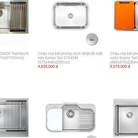
 KONOX Topmount
Chậu rửa bát phong cách Nhật bề mặt
Chậu rửa bát ph
0*500*220mm)
mịn Konox Tari 5744SM
xước Konox Tari
(575x440x220mm)
(880x470x230m
4,635,000 đ
9,570,000 đ