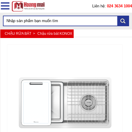
Liên hệ:
024 3634 1004
CHẬU RỬA BÁT >
Chậu rửa bát KONOX