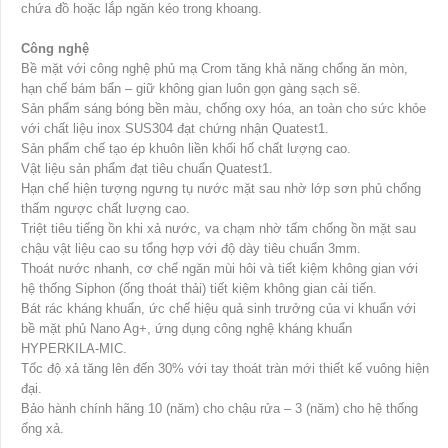
chứa đồ hoặc lắp ngăn kéo trong khoang.
Công nghệ
Bề mặt với công nghệ phủ mạ Crom tăng khả năng chống ăn mòn,
hạn chế bám bẩn – giữ không gian luôn gọn gàng sạch sẽ.
Sản phẩm sáng bóng bền màu, chống oxy hóa, an toàn cho sức khỏe
với chất liệu inox SUS304 đạt chứng nhận Quatest1.
Sản phẩm chế tạo ép khuôn liền khối hố chất lượng cao.
Vật liệu sản phẩm đạt tiêu chuẩn Quatest1.
Hạn chế hiện tượng ngưng tụ nước mặt sau nhờ lớp sơn phủ chống
thấm ngược chất lượng cao.
Triệt tiêu tiếng ồn khi xả nước, va chạm nhờ tấm chống ồn mặt sau
chậu vật liệu cao su tổng hợp với độ dày tiêu chuẩn 3mm.
Thoát nước nhanh, cơ chế ngăn mùi hôi và tiết kiệm không gian với
hệ thống Siphon (ống thoát thải) tiết kiệm không gian cải tiến.
Bát rác kháng khuẩn, ức chế hiệu quả sinh trưởng của vi khuẩn với
bề mặt phủ Nano Ag+, ứng dụng công nghệ kháng khuẩn
HYPERKILA-MIC.
Tốc độ xả tăng lên đến 30% với tay thoát tràn mới thiết kế vuông hiện
đại.
Bảo hành chính hãng 10 (năm) cho chậu rửa – 3 (năm) cho hệ thống
ống xả.