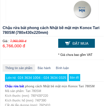
Chậu rửa bát phong cách Nhật bề mặt mịn Konox Tari
780SM (780x430x220mm)
Giá :
7,960,000 đ
6,766,000 đ
* Giá chưa bao gồm VAT
Thông tin sản phẩm
Bảo hành
Bình luận
024 3634 1004 - 024 3634 0325
Bản đồ
Liên hệ
Chậu rửa bát
phong cách Nhật bề mặt mịn Konox Tari 780SM
Mã sản phẩm: Tari 780SM
Kích thước (mm): 780*430*220
Kích thước hố (mm): 740*390
Cắt đá lắp dương (mm): 760*410