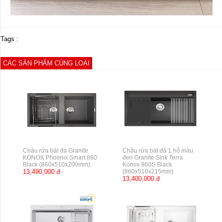
Tags :
CÁC SẢN PHẨM CÙNG LOẠI
Chậu rửa bát đá Granite
Chậu rửa bát đá 1 hố màu
KONOX Phoenix Smart 860
đen Granite Sink Terra
Black (860x510x200mm)
Konox 860S Black
13,490,000 đ
(860x510x215mm)
13,400,000 đ