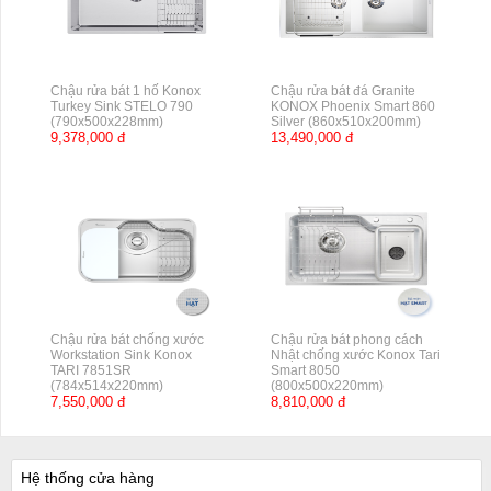
Chậu rửa bát 1 hố Konox
Chậu rửa bát đá Granite
Turkey Sink STELO 790
KONOX Phoenix Smart 860
(790x500x228mm)
Silver (860x510x200mm)
9,378,000 đ
13,490,000 đ
Chậu rửa bát chống xước
Chậu rửa bát phong cách
Workstation Sink Konox
Nhật chống xước Konox Tari
TARI 7851SR
Smart 8050
(784x514x220mm)
(800x500x220mm)
7,550,000 đ
8,810,000 đ
Hệ thống cửa hàng