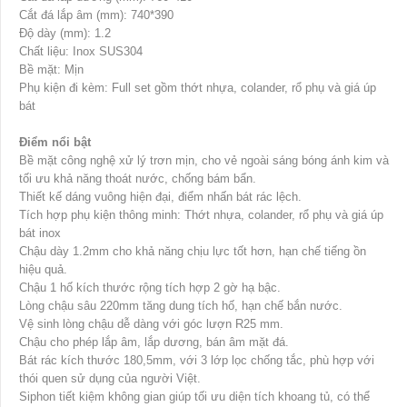
Cắt đá lắp âm (mm): 740*390
Độ dày (mm): 1.2
Chất liệu: Inox SUS304
Bề mặt: Mịn
Phụ kiện đi kèm: Full set gồm thớt nhựa, colander, rổ phụ và giá úp
bát
Điểm nổi bật
Bề mặt công nghệ xử lý trơn mịn, cho vẻ ngoài sáng bóng ánh kim và
tối ưu khả năng thoát nước, chống bám bẩn.
Thiết kế dáng vuông hiện đại, điểm nhấn bát rác lệch.
Tích hợp phụ kiện thông minh: Thớt nhựa, colander, rổ phụ và giá úp
bát inox
Chậu dày 1.2mm cho khả năng chịu lực tốt hơn, hạn chế tiếng ồn
hiệu quả.
Chậu 1 hố kích thước rộng tích hợp 2 gờ hạ bậc.
Lòng chậu sâu 220mm tăng dung tích hố, hạn chế bắn nước.
Vệ sinh lòng chậu dễ dàng với góc lượn R25 mm.
Chậu cho phép lắp âm, lắp dương, bán âm mặt đá.
Bát rác kích thước 180,5mm, với 3 lớp lọc chống tắc, phù hợp với
thói quen sử dụng của người Việt.
Siphon tiết kiệm không gian giúp tối ưu diện tích khoang tủ, có thể