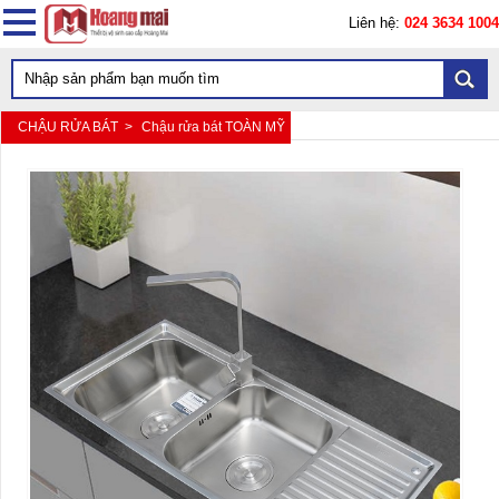
Liên hệ:
024 3634 1004
CHẬU RỬA BÁT >
Chậu rửa bát TOÀN MỸ