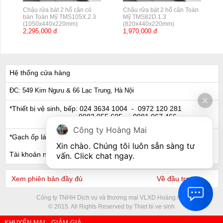
Chậu rửa bát 2 hố cân có
Chậu rửa bát 2 hố cân Toàn
bàn Toàn Mỹ TMS105X.2.3
Mỹ TMS82D.1.3
(1050x440x220mm)
(820x440x220mm)
2,295,000 đ
1,970,000 đ
Hệ thống cửa hàng
ĐC: 549 Kim Ngưu & 66 Lạc Trung, Hà Nội
*Thiết bị vệ sinh, bếp:
024 3634 1004
- 0972 120 281
0983 055 605
- 0981 067 466
Công ty Hoàng Mai
*Gạch ốp lát, Ngói:
024 3632 0280
- 0911 441 066
Xin chào. Chúng tôi luôn sẵn sàng tư 
Tài khoản ngân hàng
vấn. Click chat ngay.
Xem phiên bản đầy đủ
Về đầu trang
Công ty TNHH Dịch vụ và thương mại VLXD Hoàng Mai
© 2015. All Rights Reserved by Thiet bi ve sinh
KHUYẾN MẠI - GIẢM GIÁ