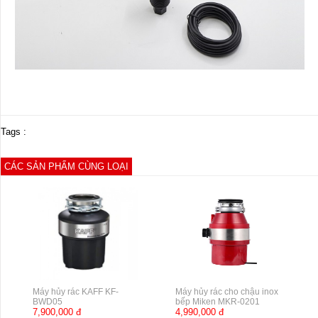
Tags :
CÁC SẢN PHẨM CÙNG LOẠI
Máy hủy rác KAFF KF-
Máy hủy rác cho chậu inox
BWD05
bếp Miken MKR-0201
7,900,000 đ
4,990,000 đ