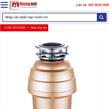
Liên hệ:
024 3634 1004
CHẬU RỬA BÁT >
Máy hủy rác