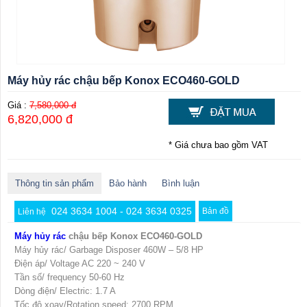
Máy hủy rác chậu bếp Konox ECO460-GOLD
Giá :
7,580,000 đ
6,820,000 đ
* Giá chưa bao gồm VAT
Thông tin sản phẩm
Bảo hành
Bình luận
024 3634 1004 - 024 3634 0325
Bản đồ
Liên hệ
Máy hủy rác
chậu bếp Konox ECO460-GOLD
Máy hủy rác/ Garbage Disposer 460W – 5/8 HP
Điện áp/ Voltage AC 220 ~ 240 V
Tần số/ frequency 50-60 Hz
Dòng điện/ Electric: 1.7 A
Tốc độ xoay/Rotation speed: 2700 RPM