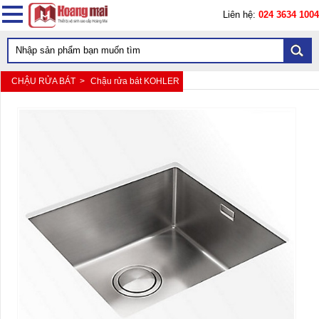
Liên hệ:
024 3634 1004
CHẬU RỬA BÁT >
Chậu rửa bát KOHLER