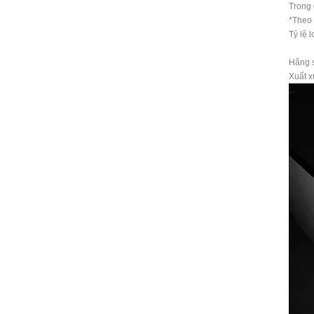
Trong 
*Theo 
Tỷ lệ 
Hãng s
Xuất 