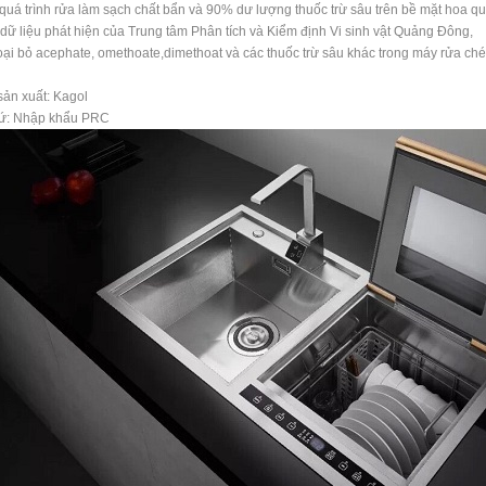
quá trình rửa làm sạch chất bẩn và 90% dư lượng thuốc trừ sâu trên bề mặt hoa quả,
dữ liệu phát hiện của Trung tâm Phân tích và Kiểm định Vi sinh vật Quảng Đông,
loại bỏ acephate, omethoate,dimethoat và các thuốc trừ sâu khác trong máy rửa ch
ản xuất: Kagol
xứ: Nhập khẩu PRC