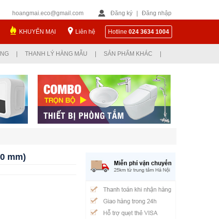
hoangmai.eco@gmail.com
Đăng ký
|
Đăng nhập
KHUYẾN MẠI
Liên hệ
Hotline
024 3634 1004
ỤNG
|
THANH LÝ HÀNG MẪU
|
SẢN PHẨM KHÁC
|
00 mm)