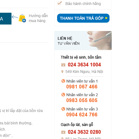
vị trí lắp đặt của bồn rửa
rửa bát bình thường,
ích.
 độn" ,