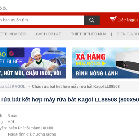
 tô.
Giỏ hàng(
0
)
ẾT BỊ NHÀ BẾP
|
GẠCH ỐP LÁT
|
THIẾT BỊ THEO MÙA
|
ĐIỆN GIA D
rửa bát KAGOL >
Chậu rửa bát kết hợp máy rửa bát Kagol LL88508
 rửa bát kết hợp máy rửa bát Kagol LL88508 (800x5
nh: 3 năm
ạng: Mới
yển: Miễn Phí nội thành Hà Nội
 tỉnh giá thương lượng