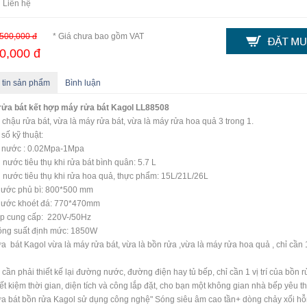
 Liên hệ
500,000 đ
* Giá chưa bao gồm VAT
0,000 đ
 tin sản phẩm
Bình luận
rửa bát kết hợp máy rửa bát Kagol LL88508
 chậu rửa bát, vừa là máy rửa bát, vừa là máy rửa hoa quả 3 trong 1.
số kỹ thuật:
c nước : 0.02Mpa-1Mpa
nước tiêu thụ khi rửa bát bình quân: 5.7 L
nước tiêu thụ khi rửa hoa quả, thực phẩm: 15L/21L/26L
hước phủ bì: 800*500 mm
thước khoét đá: 770*470mm
áp cung cấp: 220V-/50Hz
ông suất định mức: 1850W
a bát Kagol vừa là máy rửa bát, vừa là bồn rửa ,vừa là máy rửa hoa quả , chỉ cần 1 
cần phải thiết kế lại đường nước, đường điện hay tủ bếp, chỉ cần 1 vị trí của bồn 
iết kiệm thời gian, diện tích và công lắp đặt, cho bạn một không gian nhà bếp yêu th
a bát bồn rửa Kagol sử dụng công nghệ" Sóng siêu âm cao tần+ dòng chảy xối hỗn