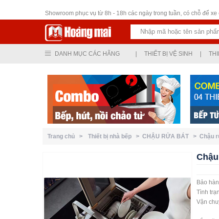
Thiết bị vệ sinh
Showroom phục vụ từ 8h - 18h các ngày trong tuần, có chỗ để xe ô
DANH MỤC CÁC HÃNG
|
THIẾT BỊ VỆ SINH
|
THI
Trang chủ >
Thiết bị nhà bếp >
CHẬU RỬA BÁT >
Chậu 
Chậu
Bảo hà
Tình tr
Vận chu
Ngoại