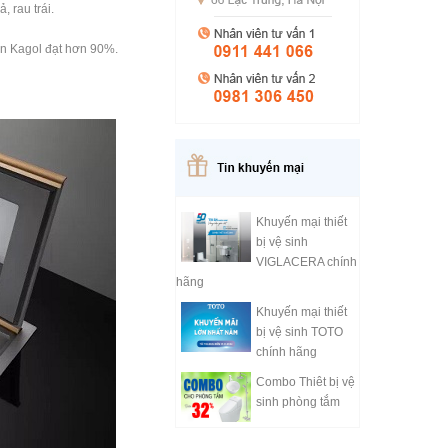
 rau trái.
én Kagol đạt hơn 90%.
Khuyến mại thiết
bị vệ sinh
VIGLACERA chính
hãng
Khuyến mại thiết
bị vệ sinh TOTO
chính hãng
Combo Thiêt bị vệ
sinh phòng tắm