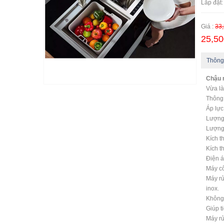
Lắp đặt:
Giá :
33,
25,50
Thông
Chậu 
Vừa là
Thông 
Áp lự
Lượng 
Lượng 
Kích t
Kích 
Điện 
Máy c
Máy rử
inox.
Không 
Giúp t
Máy rử