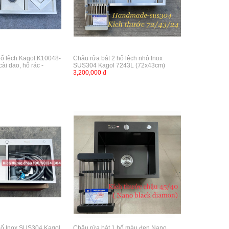
hố lệch Kagol K10048-
Chậu rửa bát 2 hố lệch nhỏ Inox
ài dao, hố rác -
SUS304 Kagol 7243L (72x43cm)
3,200,000 đ
hố Inox SUS304 Kagol
Chậu rửa bát 1 hố màu đen Nano