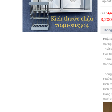
Lắp đặt:
Giá :
4,6
3,200
Thông
Chậu 
Vật li
Thiết 
Góc tr
Thêm m
Xi-phô
Thông 
Chất l
Kích t
Kích t
Hãng s
Xuất 