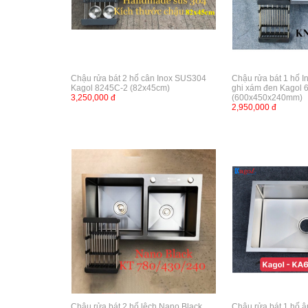
Chậu rửa bát 2 hố cân Inox SUS304
Chậu rửa bát 1 hố 
Kagol 8245C-2 (82x45cm)
ghi xám đen Kagol
3,250,000 đ
(600x450x240mm)
2,950,000 đ
Chậu rửa bát 2 hố lệch Nano Black
Chậu rửa bát 1 hố 