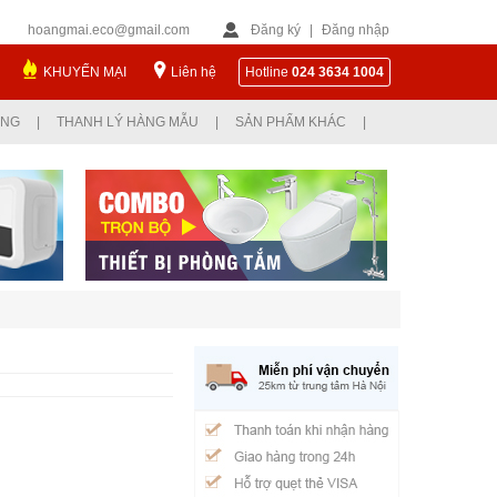
hoangmai.eco@gmail.com
Đăng ký
|
Đăng nhập
KHUYẾN MẠI
Liên hệ
Hotline
024 3634 1004
ỤNG
|
THANH LÝ HÀNG MẪU
|
SẢN PHẨM KHÁC
|