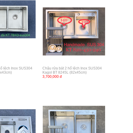
hố lệch Inox SUS304
Chậu rửa bát 2 hố lệch Inox SUS304
8x43cm)
Kagol BT 8245L (82x45cm)
3,700,000 đ