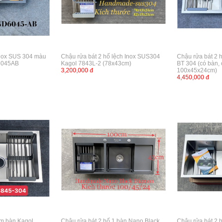
Inox SUS 304 màu
Chậu rửa bát 2 hố lệch Inox SUS304
Chậu rửa bát 2 
 6045AB
Kagol 7843L-2 (78x43cm)
BT 304 (có bàn, c
3,200,000 đ
100x45x24cm)
4,450,000 đ
âm bàn Kagol
Chậu rửa bát 2 hố 1 bàn Nano Black
Chậu rửa bát 2 