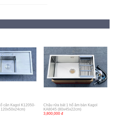
hố cân Kagol K12050-
Chậu rửa bát 1 hố âm bàn Kagol
- 120x50x24cm)
KA8045 (80x45x22cm)
3,800,000 đ