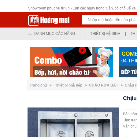
Thiết bị vệ sinh
Showroom phục vụ từ 8h - 18h các ngày trong tuần, có chỗ để xe ô
DANH MỤC CÁC HÃNG
|
THIẾT BỊ VỆ SINH
|
THI
Trang chủ >
Thiết bị nhà bếp >
CHẬU RỬA BÁT >
Chậu 
Chậu
Bảo hà
Tình tr
Vận chu
Ngoại