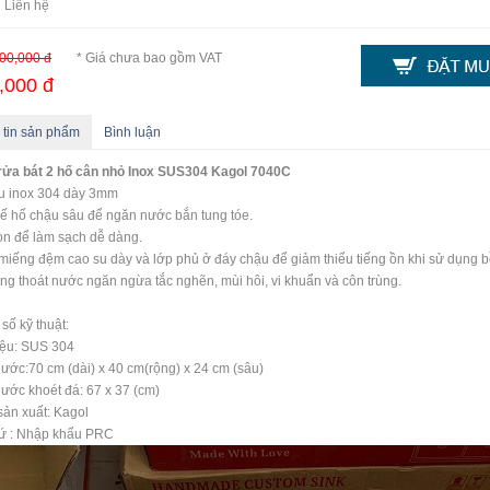
 Liên hệ
00,000 đ
* Giá chưa bao gồm VAT
,000 đ
 tin sản phẩm
Bình luận
rửa bát 2 hố cân nhỏ Inox SUS304 Kagol 7040C
ệu inox 304 dày 3mm
kế hố chậu sâu để ngăn nước bắn tung tóe.
òn để làm sạch dễ dàng.
iếng đệm cao su dày và lớp phủ ở đáy chậu để giảm thiểu tiếng ồn khi sử dụng b
ng thoát nước ngăn ngừa tắc nghẽn, mùi hôi, vi khuẩn và côn trùng.
số kỹ thuật:
iệu: SUS 304
hước:70 cm (dài) x 40 cm(rộng) x 24 cm (sâu)
hước khoét đá: 67 x 37 (cm)
ản xuất: Kagol
xứ : Nhập khẩu PRC