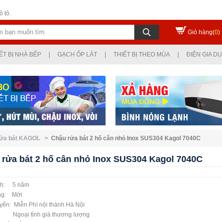
 tô.
Giỏ hàng(
0
)
ẾT BỊ NHÀ BẾP
|
GẠCH ỐP LÁT
|
THIẾT BỊ THEO MÙA
|
ĐIỆN GIA D
rửa bát KAGOL >
Chậu rửa bát 2 hố cân nhỏ Inox SUS304 Kagol 7040C
 rửa bát 2 hố cân nhỏ Inox SUS304 Kagol 7040C
nh: 5 năm
ạng: Mới
yển: Miễn Phí nội thành Hà Nội
 tỉnh giá thương lượng