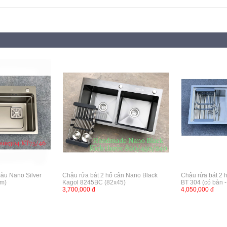
màu Nano Silver
Chậu rửa bát 2 hố cân Nano Black
Chậu rửa bát 2 
cm)
Kagol 8245BC (82x45)
BT 304 (có bàn 
3,700,000 đ
4,050,000 đ