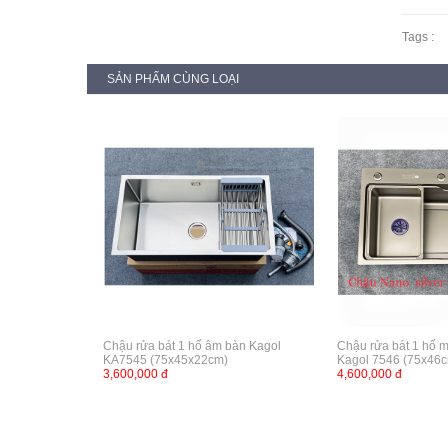
Tags :
SẢN PHẨM CÙNG LOẠI
Chậu rửa bát 1 hố âm bàn Kagol
Chậu rửa bát 1 hố 
KA7545 (75x45x22cm)
Kagol 7546 (75x46
3,600,000 đ
4,600,000 đ