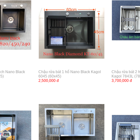
ệch Nano Black
Chậu rửa bát 1 hố Nano Black Kagol
Chậu rửa bát 2 
5)
6045 (60x45)
Kagol 7843L (7
2,500,000 đ
3,700,000 đ