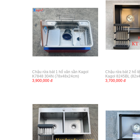
Chậu rửa bát 1 hố vân sần Kagol
Chậu rửa bát 2 hố l
K7848 304N (78x48x24cm)
Kagol 8245BL (82x4
3,900,000 đ
3,700,000 đ