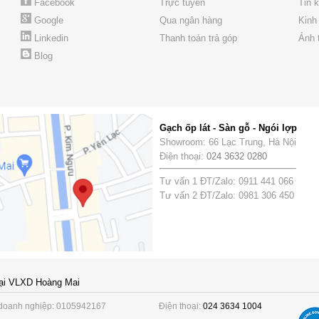
Facebook
Trực tuyến
Tin 
Google
Qua ngân hàng
Kinh
Linkedin
Thanh toán trả góp
Ảnh 
Blog
Gạch ốp lát - Sàn gỗ - Ngói lợp
Showroom: 66 Lạc Trung, Hà Nội
Điện thoại:
024 3632 0280
Tư vấn 1 ĐT/Zalo: 0911 441 066
Tư vấn 2 ĐT/Zalo: 0981 306 450
ại VLXD Hoàng Mai
doanh nghiệp: 0105942167
Điện thoại:
024 3634 1004