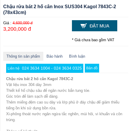
Chậu rửa bát 2 hố cân Inox SUS304 Kagol 7843C-2
(78x43cm)
Giá :
4,600,000 đ
3,200,000 đ
* Giá chưa bao gồm VAT
Thông tin sản phẩm
Bảo hành
Bình luận
024 3634 1004 - 024 3634 0325
Bản đồ
Liên hệ
Chậu rửa bát 2 hố cân Kagol 7843C-2
Vật liệu inox 304 dày 3mm
Thiết kế hố chậu sâu để ngăn nước bắn tung tóe.
Góc tròn để làm sạch dễ dàng.
Thêm miếng đệm cao su dày và lớp phủ ở đáy chậu để giảm thiểu
tiếng ồn khi sử dụng bồn rửa.
Xi-phông thoát nước ngăn ngừa tắc nghẽn, mùi hôi, vi khuẩn và côn
trùng.