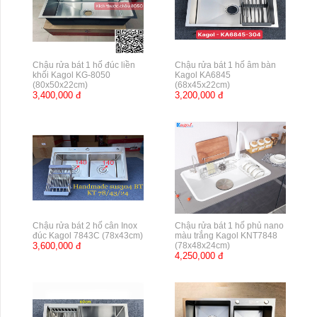
Chậu rửa bát 1 hố đúc liền
Chậu rửa bát 1 hố âm bàn
khối Kagol KG-8050
Kagol KA6845
(80x50x22cm)
(68x45x22cm)
3,400,000 đ
3,200,000 đ
Chậu rửa bát 2 hố cân Inox
Chậu rửa bát 1 hố phủ nano
đúc Kagol 7843C (78x43cm)
màu trắng Kagol KNT7848
3,600,000 đ
(78x48x24cm)
4,250,000 đ