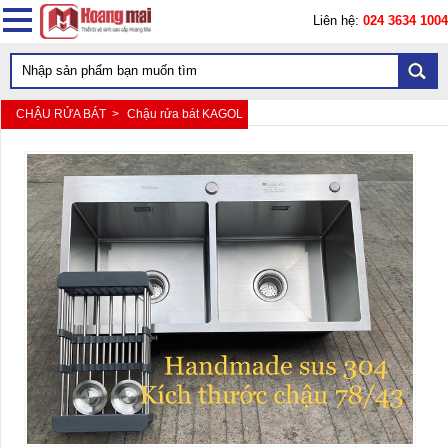
Liên hệ:
024 3634 1004
CHẬU RỬA BÁT >
Chậu rửa bát KAGOL