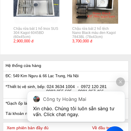
Chậu rửa bát 1 hố Inox SUS
Chậu rửa bát 2 hố lệch
304 Kagol 6045BD
Nano Black màu đen Kagol
(60x45cm)
7843BL (78x43cm)
2,900,000 đ
3,700,000 đ
Hệ thống cửa hàng
ĐC: 549 Kim Ngưu & 66 Lạc Trung, Hà Nội
*Thiết bị vệ sinh, bếp:
024 3634 1004
- 0972 120 281
0983 055 605
- 0981 067 466
Công ty Hoàng Mai
*Gạch ốp lát, Ngói:
024 3632 0280
- 0911 441 066
Xin chào. Chúng tôi luôn sẵn sàng tư 
Tài khoản ngân hàng
vấn. Click chat ngay.
Xem phiên bản đầy đủ
Về đầu trang