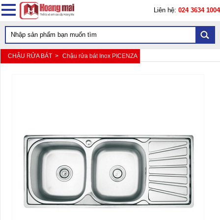
Liên hệ:
024 3634 1004
CHẬU RỬA BÁT >
Chậu rửa bát Inox PICENZA