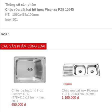
Thông số sản phẩm
Chậu rửa bát hai hố inox Picenza PZ9 10545
KT: 1050x452x199mm
Inox 201
Tags :
CÁC SẢN PHẨM CÙNG LOẠI
Chậu rửa bát 1 hố Inox
Chậu rửa bát Inox Picenza
Picenza DH2
TB3 (1093x478x192mm)
(478x410x193mm - Inox
1,190,000 đ
201)
650,000 đ