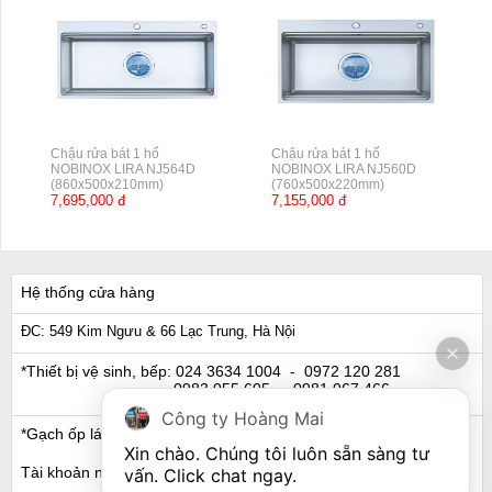
Chậu rửa bát 1 hố
Chậu rửa bát 1 hố
NOBINOX LIRA NJ564D
NOBINOX LIRA NJ560D
(860x500x210mm)
(760x500x220mm)
7,695,000 đ
7,155,000 đ
Hệ thống cửa hàng
ĐC: 549 Kim Ngưu & 66 Lạc Trung, Hà Nội
*Thiết bị vệ sinh, bếp:
024 3634 1004
- 0972 120 281
0983 055 605
- 0981 067 466
Công ty Hoàng Mai
*Gạch ốp lát, Ngói:
024 3632 0280
- 0911 441 066
Xin chào. Chúng tôi luôn sẵn sàng tư 
Tài khoản ngân hàng
vấn. Click chat ngay.