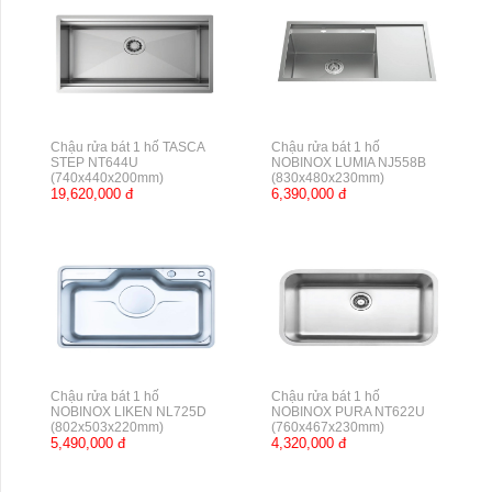
Chậu rửa bát 1 hố TASCA
Chậu rửa bát 1 hố
STEP NT644U
NOBINOX LUMIA NJ558B
(740x440x200mm)
(830x480x230mm)
19,620,000 đ
6,390,000 đ
Chậu rửa bát 1 hố
Chậu rửa bát 1 hố
NOBINOX LIKEN NL725D
NOBINOX PURA NT622U
(802x503x220mm)
(760x467x230mm)
5,490,000 đ
4,320,000 đ