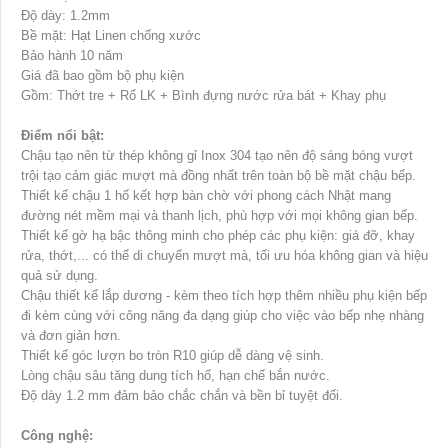
Độ dày: 1.2mm
Bề mặt: Hạt Linen chống xước
Bảo hành 10 năm
Giá đã bao gồm bộ phụ kiện
Gồm: Thớt tre + Rổ LK + Bình đựng nước rửa bát + Khay phụ
Điểm nổi bật:
Chậu tạo nên từ thép không gỉ Inox 304 tạo nên độ sáng bóng vượt
trội tạo cảm giác mượt mà đồng nhất trên toàn bộ bề mặt chậu bếp.
Thiết kế chậu 1 hố kết hợp bàn chờ với phong cách Nhật mang
đường nét mềm mại và thanh lịch, phù hợp với mọi không gian bếp.
Thiết kế gờ hạ bậc thông minh cho phép các phụ kiện: giá đỡ, khay
rửa, thớt,... có thể di chuyển mượt mà, tối ưu hóa không gian và hiệu
quả sử dụng.
Chậu thiết kế lắp dương - kèm theo tích hợp thêm nhiều phụ kiện bếp
đi kèm cùng với công năng đa dạng giúp cho việc vào bếp nhẹ nhàng
và đơn giản hơn.
Thiết kế góc lượn bo tròn R10 giúp dễ dàng vệ sinh.
Lòng chậu sâu tăng dung tích hố, hạn chế bắn nước.
Độ dày 1.2 mm đảm bảo chắc chắn và bền bỉ tuyệt đối.
Công nghệ: