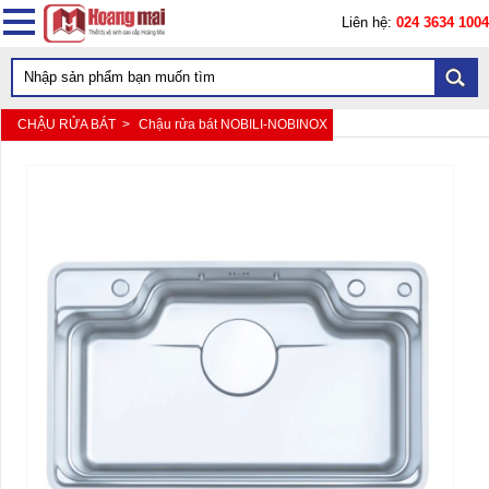
Liên hệ:
024 3634 1004
CHẬU RỬA BÁT >
Chậu rửa bát NOBILI-NOBINOX