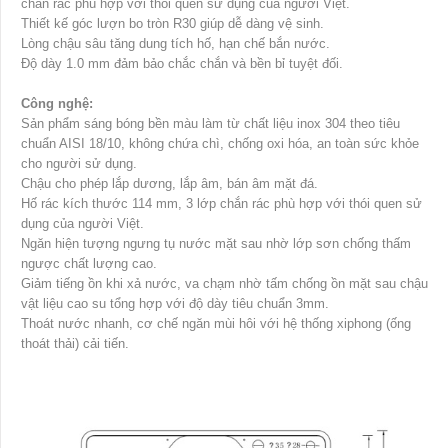
chắn rác phù hợp với thói quen sử dụng của người Việt.
Thiết kế góc lượn bo tròn R30 giúp dễ dàng vệ sinh.
Lòng chậu sâu tăng dung tích hố, hạn chế bắn nước.
Độ dày 1.0 mm đảm bảo chắc chắn và bền bỉ tuyệt đối.
Công nghệ:
Sản phẩm sáng bóng bền màu làm từ chất liệu inox 304 theo tiêu
chuẩn AISI 18/10, không chứa chì, chống oxi hóa, an toàn sức khỏe
cho người sử dụng.
Chậu cho phép lắp dương, lắp âm, bán âm mặt đá.
Hố rác kích thước 114 mm, 3 lớp chắn rác phù hợp với thói quen sử
dụng của người Việt.
Ngăn hiện tượng ngưng tụ nước mặt sau nhờ lớp sơn chống thấm
ngược chất lượng cao.
Giảm tiếng ồn khi xả nước, va chạm nhờ tấm chống ồn mặt sau chậu
vật liệu cao su tổng hợp với độ dày tiêu chuẩn 3mm.
Thoát nước nhanh, cơ chế ngăn mùi hôi với hệ thống xiphong (ống
thoát thải) cải tiến.