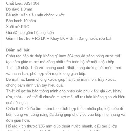
Chất Liệu: AISI 304
Độ dày: 1.0mm
Bề mặt: Vân siêu mịn chống xước
Bảo hành 10 năm
Xuất xứ PRC
Giá đã bao gồm bộ phụ kiện
Gồm: Thớt tre + Rổ LK + Khay LK + Bình đựng nước rửa bát
Điểm nổi bật:
Chậu tạo nên từ thép không gỉ Inox 304 tạo độ sáng bóng vượt trội
tạo cảm giác mượt mà đồng nhất trên toàn bộ bề mặt chậu bếp.
Thiết kế chậu 1 hố với phong cách Nhật mang đường nét mềm mại
và thanh lịch, phù hợp với mọi không gian bếp.
Bề mặt hạt Linen chống xước giúp hạn chế mài mòn, trầy xước,
chống bám dính vân tay hiệu quả.
Thiết kế gờ hạ bậc thông minh cho phép các phụ kiện: giá đỡ, khay
rửa, thớt,... có thể di chuyển mượt mà, tối ưu hóa không gian và hiệu
quả sử dụng.
Chậu thiết kế lắp âm - kèm theo tích hợp thêm nhiều phụ kiện bếp đi
kèm cùng với công năng đa dạng giúp cho việc vào bếp nhẹ nhàng và
đơn giản hơn.
Hố rác kích thước 185 mm giúp thoát nước nhanh, cấu tạo 3 lớp