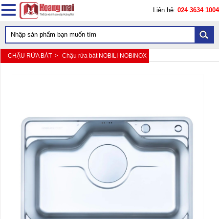
Liên hệ:
024 3634 1004
CHẬU RỬA BÁT >
Chậu rửa bát NOBILI-NOBINOX