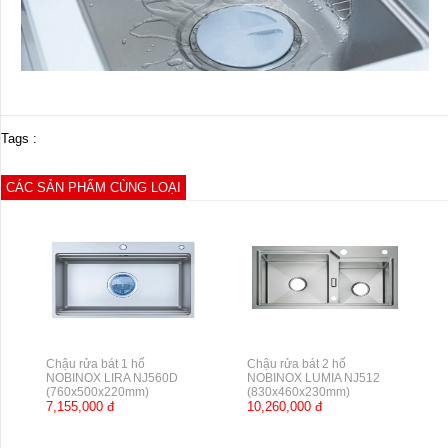
Tags :
CÁC SẢN PHẨM CÙNG LOẠI
Chậu rửa bát 1 hố
Chậu rửa bát 2 hố
NOBINOX LIRA NJ560D
NOBINOX LUMIA NJ512
(760x500x220mm)
(830x460x230mm)
7,155,000 đ
10,260,000 đ