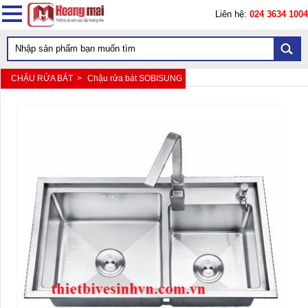
Liên hệ:
024 3634 1004
CHẬU RỬA BÁT >
Chậu rửa bát SOBISUNG