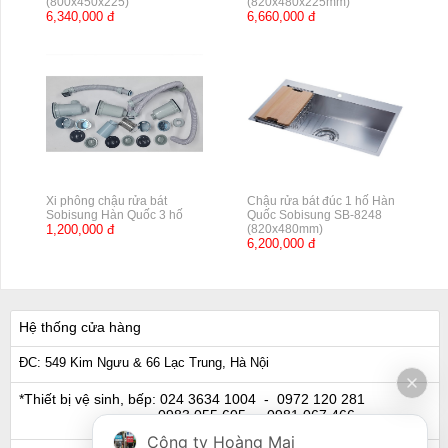
(800x450x225)
(820x480x225mm)
6,340,000 đ
6,660,000 đ
Xi phông chậu rửa bát
Chậu rửa bát đúc 1 hố Hàn
Sobisung Hàn Quốc 3 hố
Quốc Sobisung SB-8248
1,200,000 đ
(820x480mm)
6,200,000 đ
Hệ thống cửa hàng
ĐC: 549 Kim Ngưu & 66 Lạc Trung, Hà Nội
*Thiết bị vệ sinh, bếp:
024 3634 1004
- 0972 120 281
0983 055 605
- 0981 067 466
Công ty Hoàng Mai