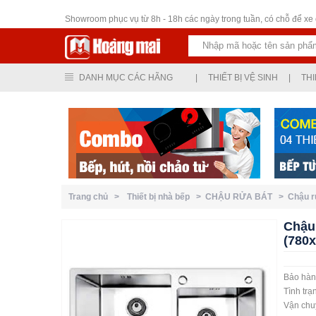
Thiết bị vệ sinh
Showroom phục vụ từ 8h - 18h các ngày trong tuần, có chỗ để xe ô
DANH MỤC CÁC HÃNG
|
THIẾT BỊ VỆ SINH
|
THI
Trang chủ >
Thiết bị nhà bếp >
CHẬU RỬA BÁT >
Chậu 
Chậu
(780
Bảo hà
Tình tr
Vận chu