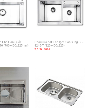
c 1 hố Hàn Quốc
Chậu rửa bát 2 hố lệch Sobisung SB-
046 (700x460x225mm)
8245-T (820x450x225)
6,525,000 đ