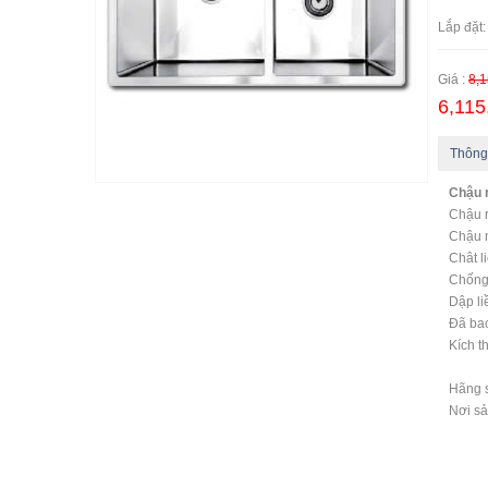
Ngoại
Lắp đặ
Giá :
8,1
6,115
Thông
Chậu 
Chậu 
Chậu 
Chât l
Chống
Dập li
Đã ba
Kích 
Hãng s
Nơi sả