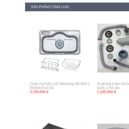
SẢN PHẨM CÙNG LOẠI
Chậu rửa bát 1 hố Sobisung SB-850-1
Xi phông chậu rửa 
(850x515x210)
Quốc 2 hố cân
3,700,000 đ
1,100,000 đ