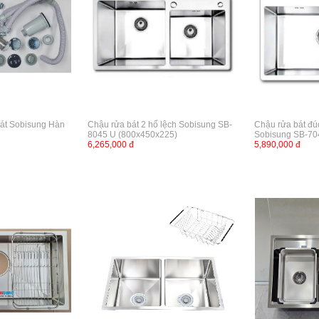
bát Sobisung Hàn
Chậu rửa bát 2 hố lệch Sobisung SB-
Chậu rửa bát đú
8045 U (800x450x225)
Sobisung SB-7
6,265,000 đ
5,890,000 đ