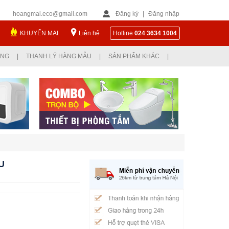
hoangmai.eco@gmail.com
Đăng ký
|
Đăng nhập
KHUYẾN MẠI
Liên hệ
Hotline
024 3634 1004
ỤNG
|
THANH LÝ HÀNG MẪU
|
SẢN PHẨM KHÁC
|
U