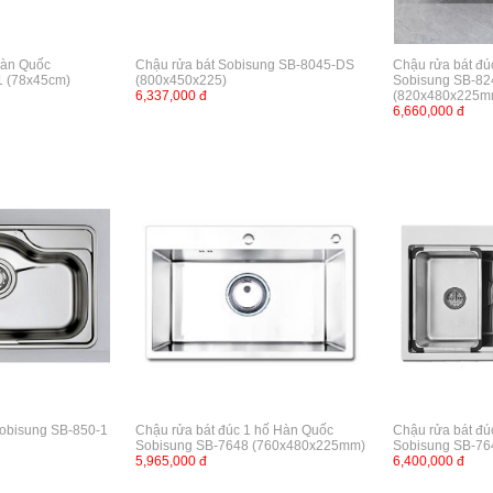
Hàn Quốc
Chậu rửa bát Sobisung SB-8045-DS
Chậu rửa bát đú
1 (78x45cm)
(800x450x225)
Sobisung SB-82
6,337,000 đ
(820x480x225m
6,660,000 đ
Sobisung SB-850-1
Chậu rửa bát đúc 1 hố Hàn Quốc
Chậu rửa bát đú
Sobisung SB-7648 (760x480x225mm)
Sobisung SB-76
5,965,000 đ
6,400,000 đ