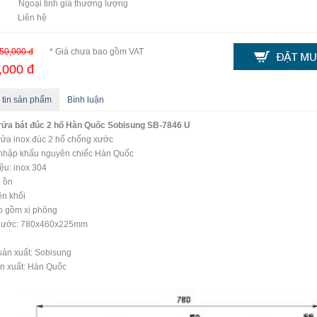
 tỉnh giá thương lượng
t: Liên hệ
50,000 đ
* Giá chưa bao gồm VAT
,000 đ
 tin sản phẩm
Bình luận
rửa bát đúc 2 hố Hàn Quốc Sobisung SB-7846 U
rửa inox đúc 2 hố chống xước
nhập khẩu nguyên chiếc Hàn Quốc
iệu: inox 304
 ồn
ền khối
o gồm xi phông
thước: 780x460x225mm
ản xuất: Sobisung
n xuất: Hàn Quốc