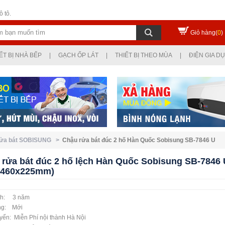
 tô.
Giỏ hàng(
0
)
ẾT BỊ NHÀ BẾP
|
GẠCH ỐP LÁT
|
THIẾT BỊ THEO MÙA
|
ĐIỆN GIA D
rửa bát SOBISUNG >
Chậu rửa bát đúc 2 hố Hàn Quốc Sobisung SB-7846 U
 rửa bát đúc 2 hố lệch Hàn Quốc Sobisung SB-7846 
x460x225mm)
nh: 3 năm
ạng: Mới
yển: Miễn Phí nội thành Hà Nội