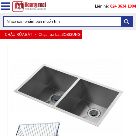
Liên hệ:
024 3634 1004
CHẬU RỬA BÁT >
Chậu rửa bát SOBISUNG