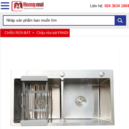
Liên hệ:
024 3634 1004
CHẬU RỬA BÁT >
Chậu rửa bát FANDI