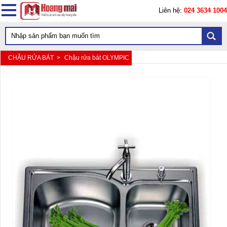
Liên hệ:
024 3634 1004
CHẬU RỬA BÁT >
Chậu rửa bát OLYMPIC