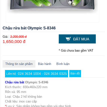
Chậu rửa bát Olympic S-8346
Giá :
2,200,000 đ
1,650,000 đ
* Giá chưa bao gồm VAT
Thông tin sản phẩm
Bảo hành
Bình luận
024 3634 1004 - 024 3634 0325
Bản đồ
Liên hệ
Chậu rửa bát
Olympic S-8346
Kích thước: 830x460x220 mm
Rốn xả: 95 mm
Loại: Chậu 2 hố không bàn
Chất liệu: inox cao cấp
*
Lưu ý: Sản phẩm không bao gồm vòi như hình