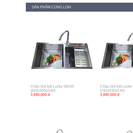
SẢN PHẨM CÙNG LOẠI
Chậu rửa bát Lucky S8245
Chậu rửa bát Luck
(820x450x240)
(780x430x230)
3,890,000 đ
3,990,000 đ