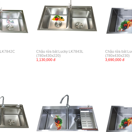
y LK7842C
Chậu rửa bát Lucky LK7843L
Chậu rửa bát L
(780x430x220)
(780x430x230)
1,130,000 đ
3,690,000 đ