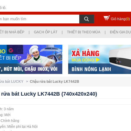
 tô.
Giỏ hàng(
0
)
ẾT BỊ NHÀ BẾP
|
GẠCH ỐP LÁT
|
THIẾT BỊ THEO MÙA
|
ĐIỆN GIA D
rửa bát LUCKY >
Chậu rửa bát Lucky LK7442B
 rửa bát Lucky LK7442B (740x420x240)
h: 3 năm
ng: Mới
: Chính hãng
ển: Miễn phí tại Hà Nội