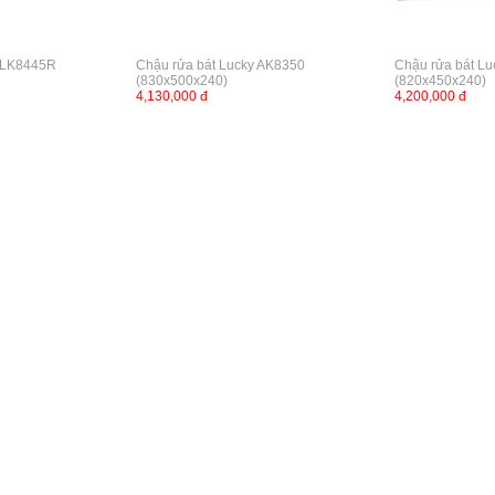
y LK8445R
Chậu rửa bát Lucky AK8350
Chậu rửa bát L
(830x500x240)
(820x450x240)
4,130,000 đ
4,200,000 đ