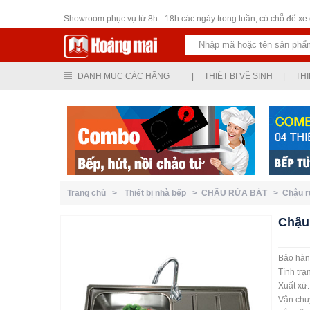
Thiết bị vệ sinh
Showroom phục vụ từ 8h - 18h các ngày trong tuần, có chỗ để xe ô
DANH MỤC CÁC HÃNG
|
THIẾT BỊ VỆ SINH
|
THI
Trang chủ >
Thiết bị nhà bếp >
CHẬU RỬA BÁT >
Chậu 
Chậu
Bảo hàn
Tình trạ
Xuất xứ
Vận chuy