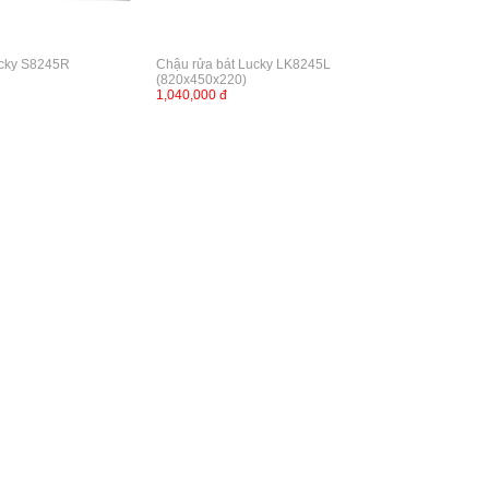
ucky S8245R
Chậu rửa bát Lucky LK8245L
(820x450x220)
1,040,000 đ