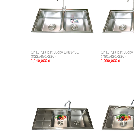
Chậu rửa bát Lucky LK8345C
Chậu rửa bát Luck
(822x450x220)
(780x420x220)
1,140,000 đ
1,060,000 đ