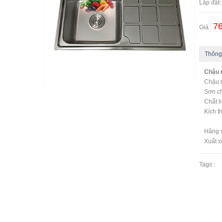
Lắp đặt:
76
Giá :
Thông
Chậu 
Chậu 
Sơn c
Chất l
Kích 
Hãng s
Xuất x
Tags :