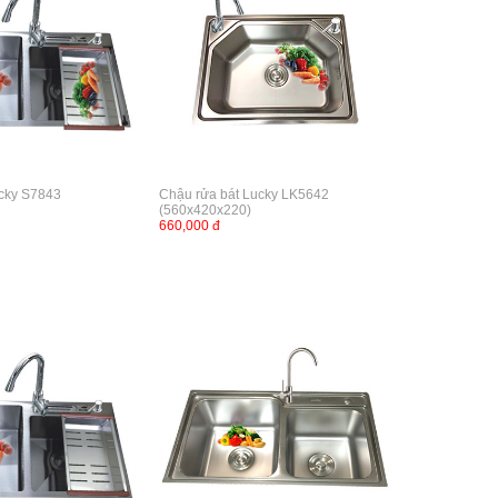
ucky S7843
Chậu rửa bát Lucky LK5642
(560x420x220)
660,000 đ