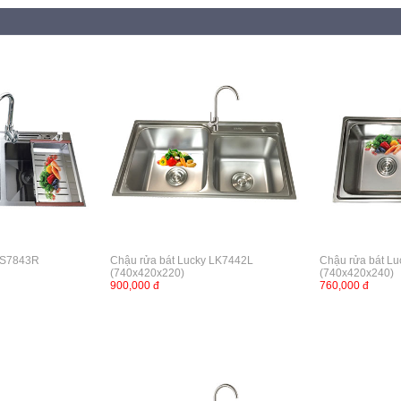
y S7843R
Chậu rửa bát Lucky LK7442L
Chậu rửa bát L
(740x420x220)
(740x420x240)
900,000 đ
760,000 đ