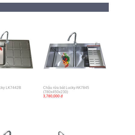
ucky LK7442B
Chậu rửa bát Lucky AK7845
(780x450x230)
3,780,000 đ