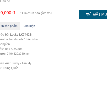
 Liên hệ
0,000 đ
* Giá chưa bao gồm VAT
 tin sản phẩm
Bình luận
rửa bát
Lucky LK7442B
rửa bát handmade 1 hố có bàn
hống ồn
iêu: Inox SUS 304
thước: 740x420x240 mm
ản xuất: Lucky - Tân Mỹ
ứ: Trung Quốc