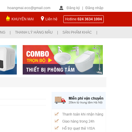
hoangmai.eco@gmail.com
Đăng ký
|
Đăng nhập
KHUYẾN MẠI
Liên hệ
Hotline
024 3634 1004
ỤNG
|
THANH LÝ HÀNG MẪU
|
SẢN PHẨM KHÁC
|