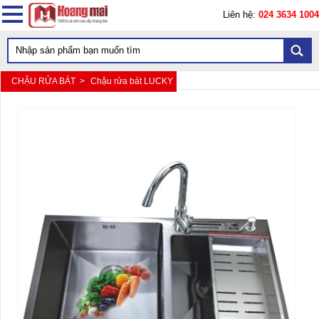
Liên hệ:
024 3634 1004
CHẬU RỬA BÁT >
Chậu rửa bát LUCKY