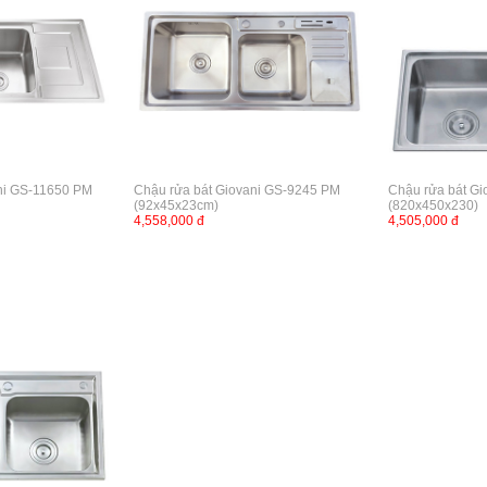
ni GS-11650 PM
Chậu rửa bát Giovani GS-9245 PM
Chậu rửa bát G
(92x45x23cm)
(820x450x230)
4,558,000 đ
4,505,000 đ