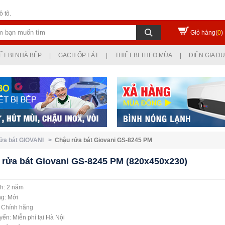
 tô.
Giỏ hàng(
0
)
ẾT BỊ NHÀ BẾP
|
GẠCH ỐP LÁT
|
THIẾT BỊ THEO MÙA
|
ĐIỆN GIA D
rửa bát GIOVANI >
Chậu rửa bát Giovani GS-8245 PM
 rửa bát Giovani GS-8245 PM (820x450x230)
h: 2 năm
ng: Mới
: Chính hãng
ển: Miễn phí tại Hà Nội