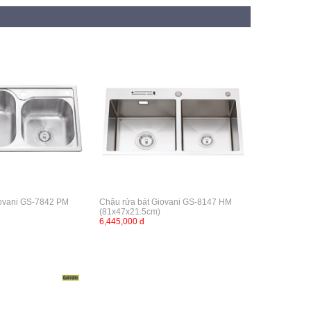
iovani GS-7842 PM
Chậu rửa bát Giovani GS-8147 HM
(81x47x21.5cm)
6,445,000 đ