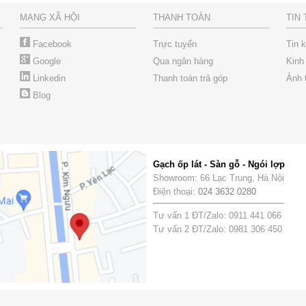
MẠNG XÃ HỘI
THANH TOÁN
TIN
Facebook
Trực tuyến
Tin 
Google
Qua ngân hàng
Kinh
Linkedin
Thanh toán trả góp
Ảnh 
Blog
Gạch ốp lát - Sàn gỗ - Ngói lợp
Showroom: 66 Lạc Trung, Hà Nội
Điện thoại:
024 3632 0280
Tư vấn 1 ĐT/Zalo: 0911 441 066
Tư vấn 2 ĐT/Zalo: 0981 306 450