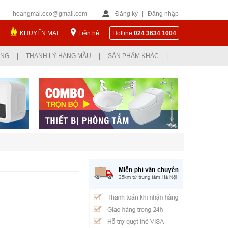
hoangmai.eco@gmail.com
Đăng ký
|
Đăng nhập
KHUYẾN MẠI
Liên hệ
Hotline
024 3634 1004
ỤNG
|
THANH LÝ HÀNG MẪU
|
SẢN PHẨM KHÁC
|