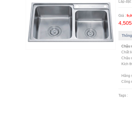
Lắp đặt:
Giá :
5,3
4,505
Thông
Chậu 
Chất l
Chậu 
Kích t
Hãng s
Công n
Tags :