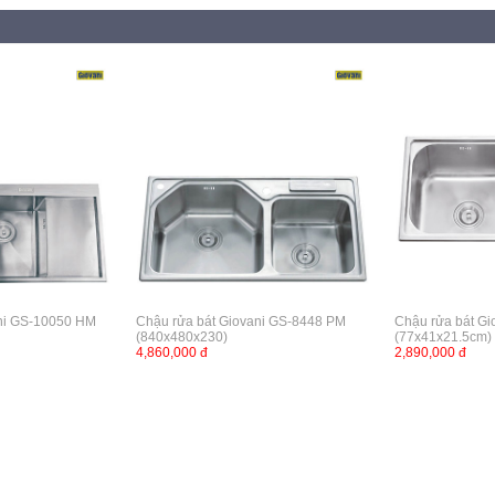
ani GS-10050 HM
Chậu rửa bát Giovani GS-8448 PM
Chậu rửa bát G
(840x480x230)
(77x41x21.5cm)
4,860,000 đ
2,890,000 đ