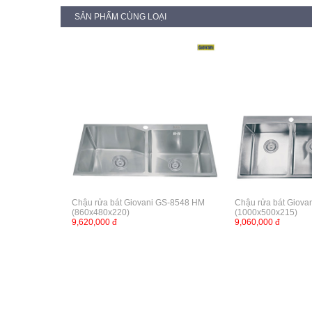
SẢN PHẨM CÙNG LOẠI
Chậu rửa bát Giovani GS-8548 HM
Chậu rửa bát Giov
(860x480x220)
(1000x500x215)
9,620,000 đ
9,060,000 đ