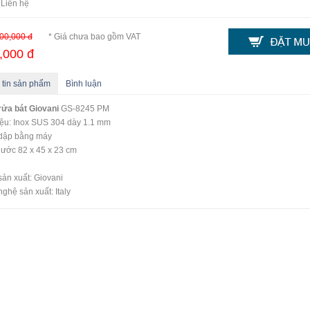
 Liên hệ
00,000 đ
* Giá chưa bao gồm VAT
,000 đ
 tin sản phẩm
Bình luận
rửa bát Giovani
GS-8245 PM
iệu: Inox SUS 304 dày 1.1 mm
dập bằng máy
hước 82 x 45 x 23 cm
ản xuất: Giovani
ghệ sản xuất: Italy