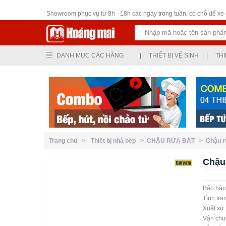
Thiết bị vệ sinh
Showroom phục vụ từ 8h - 18h các ngày trong tuần, có chỗ để xe ô
DANH MỤC CÁC HÃNG
|
THIẾT BỊ VỆ SINH
|
THI
Trang chủ >
Thiết bị nhà bếp >
CHẬU RỬA BÁT >
Chậu 
Chậu
Bảo hàn
Tình trạ
Xuất xứ
Vận chuy