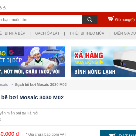
 tô.
Giỏ hàng(
0
)
ẾT BỊ NHÀ BẾP
|
GẠCH ỐP LÁT
|
THIẾT BỊ THEO MÙA
|
ĐIỆN GIA D
Mosaic >
Gạch bể bơi Mosaic 3030 M02
 bể bơi Mosaic 3030 M02
ển miễn phí tại Hà Nội
2
0,000 đ
* Giá chưa bao gồm VAT