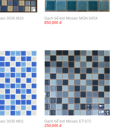
saic 3030 M10
Gạch bể bơi Mosaic MGN 045X
850,000 đ
saic 3030 M02
Gạch bể bơi Mosaic ET-072
250,000 đ