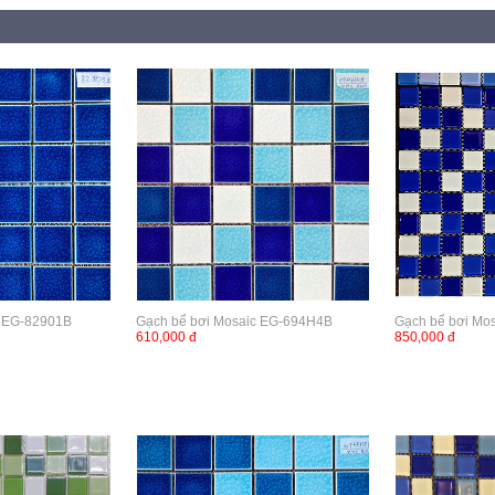
c EG-82901B
Gạch bể bơi Mosaic EG-694H4B
Gạch bể bơi Mo
610,000 đ
850,000 đ