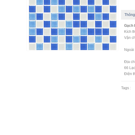
Thông
Gạch 
Kích 
Vận ch
- Ng
Ngoài 
Địa c
66 Lạc
Điện t
Tags :