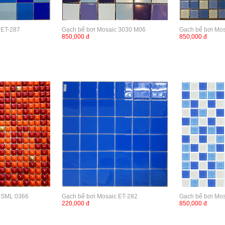
 ET-287
Gạch bể bơi Mosaic 3030 M06
Gạch bể bơi Mo
850,000 đ
850,000 đ
c SML 0366
Gạch bể bơi Mosaic ET-282
Gạch bể bơi Mo
220,000 đ
850,000 đ