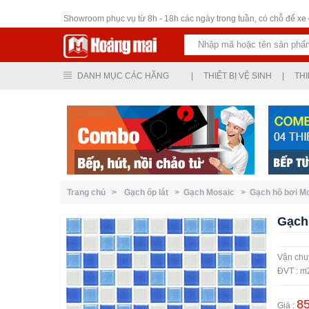
Thiết bị vệ sinh
Showroom phục vụ từ 8h - 18h các ngày trong tuần, có chỗ để xe ô
DANH MỤC CÁC HÃNG
|
THIẾT BỊ VỆ SINH
|
THI
Trang chủ >
Gạch ốp lát >
Gạch Mosaic >
Gạch hồ bơi 
Gạch
Vận chuy
ĐVT : m
85
Giá :