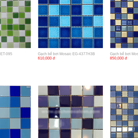
 ET-095
Gạch bể bơi Mosaic EG-4377H3B
Gạch bể bơi Mo
610,000 đ
850,000 đ