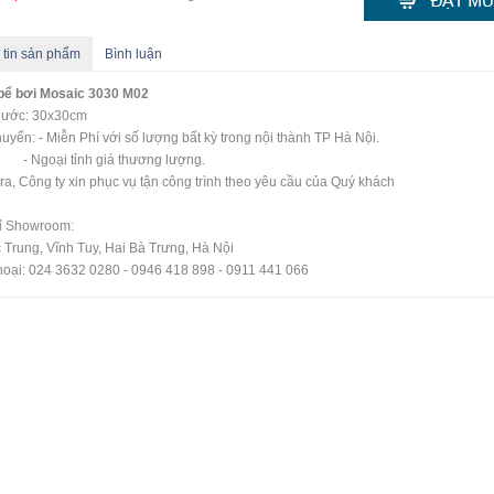
 tin sản phẩm
Bình luận
bể bơi Mosaic
3030 M02
thước: 30x30cm
uyển: - Miễn Phí với số lượng bất kỳ trong nội thành TP Hà Nội.
oại tỉnh giá thương lượng.
ra, Công ty xin phục vụ tận công trình theo yêu cầu của Quý khách
hỉ Showroom:
 Trung, Vĩnh Tuy, Hai Bà Trưng, Hà Nội
hoại: 024 3632 0280 - 0946 418 898 - 0911 441 066