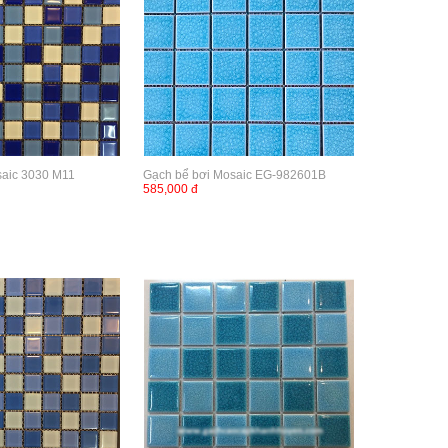
saic 3030 M11
Gạch bể bơi Mosaic EG-982601B
585,000 đ