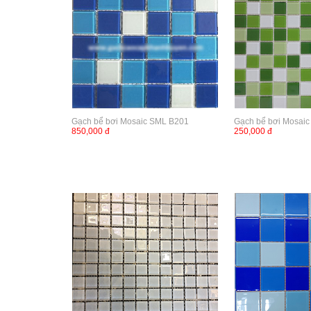
Gạch bể bơi Mosaic SML B201
Gạch bể bơi Mosaic
850,000 đ
250,000 đ