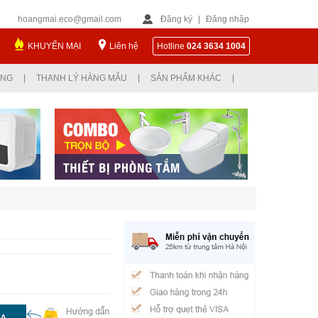
hoangmai.eco@gmail.com
Đăng ký
|
Đăng nhập
KHUYẾN MẠI
Liên hệ
Hotline
024 3634 1004
ỤNG
|
THANH LÝ HÀNG MẪU
|
SẢN PHẨM KHÁC
|