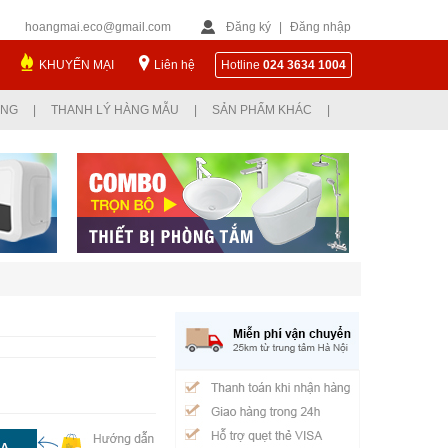
hoangmai.eco@gmail.com
Đăng ký
|
Đăng nhập
KHUYẾN MẠI
Liên hệ
Hotline
024 3634 1004
ỤNG
|
THANH LÝ HÀNG MẪU
|
SẢN PHẨM KHÁC
|