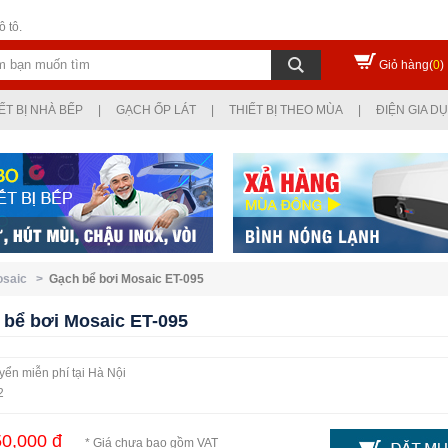
 tô.
Giỏ hàng(
0
)
ẾT BỊ NHÀ BẾP
|
GẠCH ỐP LÁT
|
THIẾT BỊ THEO MÙA
|
ĐIỆN GIA D
Mosaic >
Gạch bể bơi Mosaic ET-095
 bể bơi Mosaic ET-095
ển miễn phí tại Hà Nội
2
0,000 đ
* Giá chưa bao gồm VAT