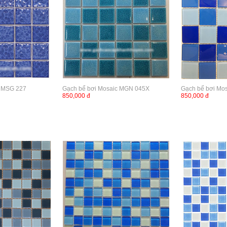
c MSG 227
Gạch bể bơi Mosaic MGN 045X
Gạch bể bơi Mo
850,000 đ
850,000 đ