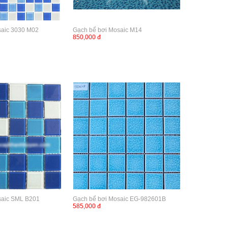
saic 3030 M02
Gạch bể bơi Mosaic M14
850,000 đ
saic SML B201
Gạch bể bơi Mosaic EG-982601B
585,000 đ