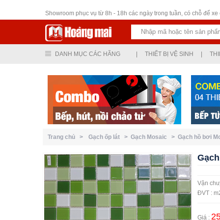
Thiết bị vệ sinh
Showroom phục vụ từ 8h - 18h các ngày trong tuần, có chỗ để xe ô
DANH MỤC CÁC HÃNG
|
THIẾT BỊ VỆ SINH
|
THI
Trang chủ >
Gạch ốp lát >
Gạch Mosaic >
Gạch hồ bơi 
Gạch
Vận chuy
ĐVT : m
25
Giá :