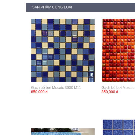
SẢN PHẨM CÙNG LOẠI
Gạch bể bơi Mosaic 3030 M11
Gạch bể bơi Mosai
850,000 đ
850,000 đ