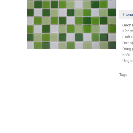
Thông
Gạch 
Kích 
Chất li
Đơn vị
Đóng g
Khối l
Ứng d
Tags :