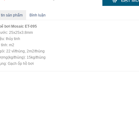
 tin sản phẩm
Bình luận
bể bơi Mosaic ET-095
thước: 25x25x3.8mm
ệu: thủy tinh
 tính: m2
ói: 22 vỉ/thùng, 2m2/thùng
ượng(kg/thùng): 15kg/thùng
ụng: Gạch ốp hồ bơi