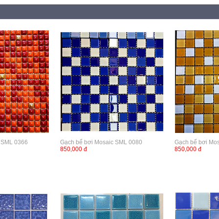
c SML 0366
Gạch bể bơi Mosaic SML 0080
Gạch bể bơi Mo
850,000 đ
850,000 đ