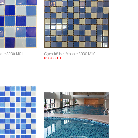
saic 3030 M01
Gạch bể bơi Mosaic 3030 M10
850,000 đ