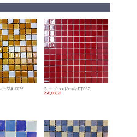
saic SML 0076
Gạch bể bơi Mosaic ET-087
250,000 đ