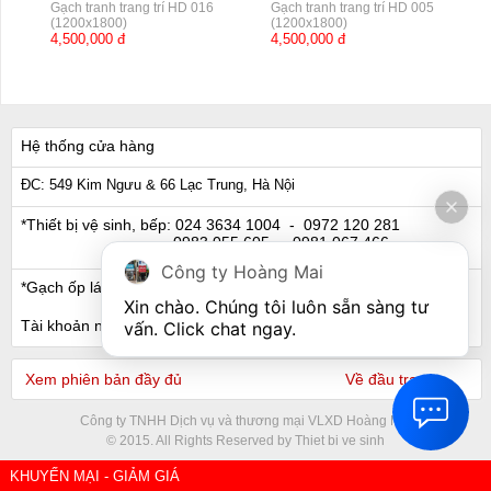
Gạch tranh trang trí HD 016
Gạch tranh trang trí HD 005
(1200x1800)
(1200x1800)
4,500,000 đ
4,500,000 đ
Hệ thống cửa hàng
ĐC: 549 Kim Ngưu & 66 Lạc Trung, Hà Nội
*Thiết bị vệ sinh, bếp:
024 3634 1004
- 0972 120 281
0983 055 605
- 0981 067 466
Công ty Hoàng Mai
*Gạch ốp lát, Ngói:
024 3632 0280
- 0911 441 066
Xin chào. Chúng tôi luôn sẵn sàng tư 
Tài khoản ngân hàng
vấn. Click chat ngay.
Xem phiên bản đầy đủ
Về đầu trang
Công ty TNHH Dịch vụ và thương mại VLXD Hoàng Mai
© 2015. All Rights Reserved by Thiet bi ve sinh
KHUYẾN MẠI - GIẢM GIÁ