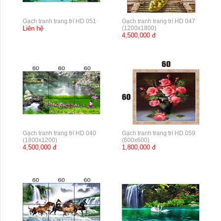
Gạch tranh trang trí HD 051
Gạch tranh trang trí HD 047
Liên hệ
(1200x1800)
4,500,000 đ
Gạch tranh trang trí HD 040
Gạch tranh trang trí HD 059
(1800x1200)
(600x600)
4,500,000 đ
1,800,000 đ