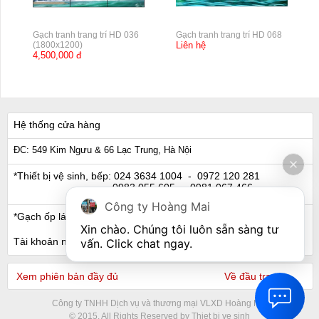
Gạch tranh trang trí HD 036
Gạch tranh trang trí HD 068
(1800x1200)
Liên hệ
4,500,000 đ
Hệ thống cửa hàng
ĐC: 549 Kim Ngưu & 66 Lạc Trung, Hà Nội
*Thiết bị vệ sinh, bếp:
024 3634 1004
- 0972 120 281
0983 055 605
- 0981 067 466
Công ty Hoàng Mai
*Gạch ốp lát, Ngói:
024 3632 0280
- 0911 441 066
Xin chào. Chúng tôi luôn sẵn sàng tư 
Tài khoản ngân hàng
vấn. Click chat ngay.
Xem phiên bản đầy đủ
Về đầu trang
Công ty TNHH Dịch vụ và thương mại VLXD Hoàng Mai
© 2015. All Rights Reserved by Thiet bi ve sinh