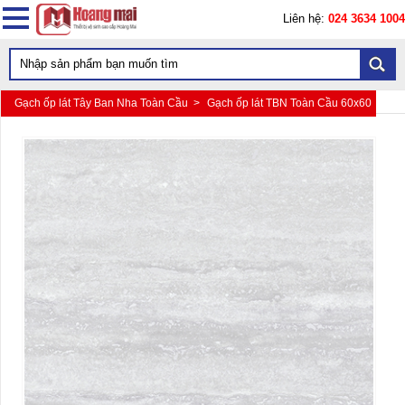
Liên hệ:
024 3634 1004
Gạch ốp lát Tây Ban Nha Toàn Cầu >
Gạch ốp lát TBN Toàn Cầu 60x60