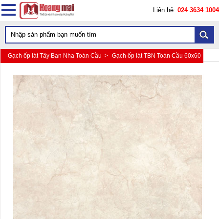
Liên hệ:
024 3634 1004
Gạch ốp lát Tây Ban Nha Toàn Cầu >
Gạch ốp lát TBN Toàn Cầu 60x60