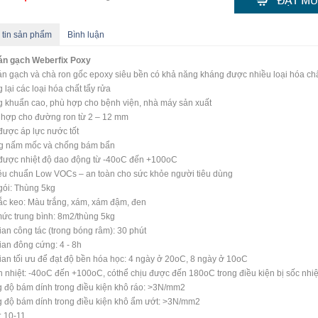
 tin sản phẩm
Bình luận
án gạch Weberfix Poxy
n gạch và chà ron gốc epoxy siêu bền có khả năng kháng được nhiều loại hóa chất 
 lại các loại hóa chất tẩy rửa
 khuẩn cao, phù hợp cho bệnh viện, nhà máy sản xuất
 hợp cho đường ron từ 2 – 12 mm
được áp lực nước tốt
g nấm mốc và chống bám bẩn
được nhiệt độ dao động từ -40oC đến +100oC
iêu chuẩn Low VOCs – an toàn cho sức khỏe người tiêu dùng
ói: Thùng 5kg
c keo: Màu trắng, xám, xám đậm, đen
ức trung bình: 8m2/thùng 5kg
ian công tác (trong bóng râm): 30 phút
ian đông cứng: 4 - 8h
ian tối ưu để đạt độ bền hóa học: 4 ngày ở 20oC, 8 ngày ở 10oC
 nhiệt: -40oC đến +100oC, cóthể chịu được đến 180oC trong điều kiện bị sốc nhiệ
độ bám dính trong điều kiện khô ráo: >3N/mm2
độ bám dính trong điều kiện khô ẩm ướt: >3N/mm2
 10-11