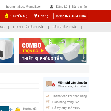
hoangmai.eco@gmail.com
Đăng ký
|
Đăng nhập
KHUYẾN MẠI
Liên hệ
Hotline
024 3634 1004
ỤNG
|
THANH LÝ HÀNG MẪU
|
SẢN PHẨM KHÁC
|