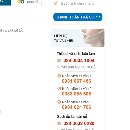
và axit rất tốt
t