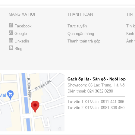
MẠNG XÃ HỘI
THANH TOÁN
TIN
Facebook
Trực tuyến
Tin 
Google
Qua ngân hàng
Kinh
Linkedin
Thanh toán trả góp
Ảnh 
Blog
Gạch ốp lát - Sàn gỗ - Ngói lợp
Showroom: 66 Lạc Trung, Hà Nội
Điện thoại:
024 3632 0280
Tư vấn 1 ĐT/Zalo: 0911 441 066
Tư vấn 2 ĐT/Zalo: 0981 306 450