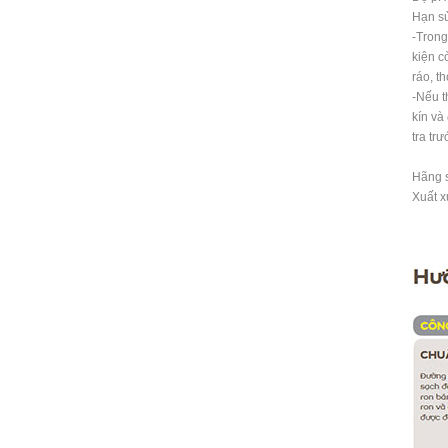
Hạn s
-Trong
kiện c
ráo, t
-Nếu t
kín và
tra tr
Hãng 
Xuất x