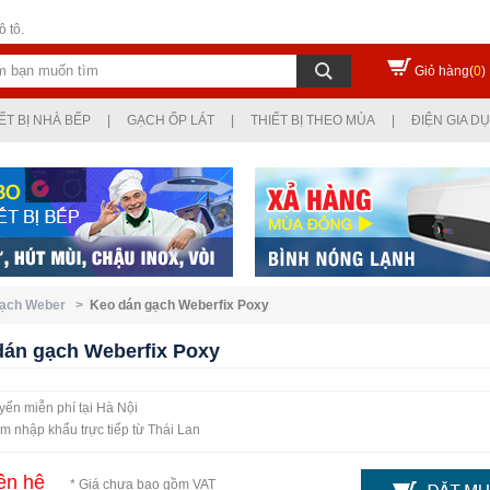
 tô.
Giỏ hàng(
0
)
ẾT BỊ NHÀ BẾP
|
GẠCH ỐP LÁT
|
THIẾT BỊ THEO MÙA
|
ĐIỆN GIA D
gạch Weber >
Keo dán gạch Weberfix Poxy
dán gạch Weberfix Poxy
ển miễn phí tại Hà Nội
 nhập khẩu trực tiếp từ Thái Lan
ên hệ
* Giá chưa bao gồm VAT