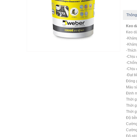
Thông
Keo d
Keo dá
-Kháng
-Kháng
-Thích
-Chịu 
-Chốn
-Chịu 
-Đạt t
Đóng g
Màu sắ
Định m
Thời g
Thời g
Thời g
Độ bền
Cường 
Cường 
Độ pH: