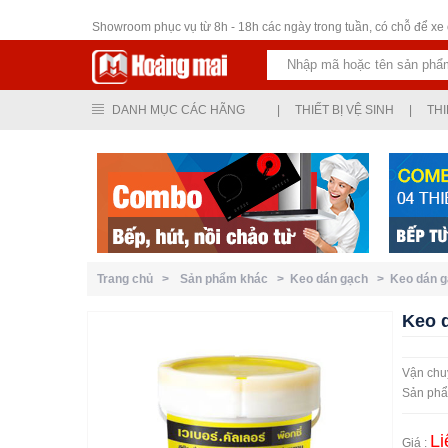
Thiết bị vệ sinh
Showroom phục vụ từ 8h - 18h các ngày trong tuần, có chỗ để xe ô
DANH MỤC CÁC HÃNG
|
THIẾT BỊ VỆ SINH
|
THI
Trang chủ >
Sản phẩm khác >
Keo dán gạch >
Keo dán 
Keo 
Vận chuy
Sản phẩm
Li
Giá :