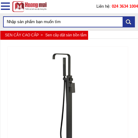
Liên hệ:
024 3634 1004
SEN CÂY CAO CẤP >
Sen cây đặt sàn bồn tắm