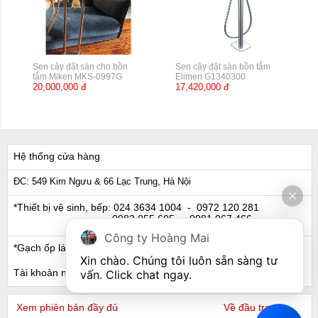
Sen cây đặt sàn cho bồn
Sen cây đặt sàn bồn tắm
tắm Miken MKS-0997G
Elimen G1340300
20,000,000 đ
17,420,000 đ
Hệ thống cửa hàng
ĐC: 549 Kim Ngưu & 66 Lạc Trung, Hà Nội
*Thiết bị vệ sinh, bếp:
024 3634 1004
- 0972 120 281
0983 055 605
- 0981 067 466
Công ty Hoàng Mai
*Gạch ốp lát, Ngói:
024 3632 0280
- 0911 441 066
Xin chào. Chúng tôi luôn sẵn sàng tư 
Tài khoản ngân hàng
vấn. Click chat ngay.
Xem phiên bản đầy đủ
Về đầu trang