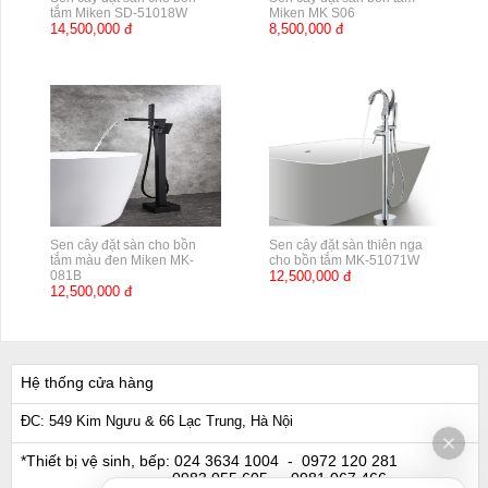
tắm Miken SD-51018W
Miken MK S06
14,500,000 đ
8,500,000 đ
Sen cây đặt sàn cho bồn
Sen cây đặt sàn thiên nga
tắm màu đen Miken MK-
cho bồn tắm MK-51071W
081B
12,500,000 đ
12,500,000 đ
Hệ thống cửa hàng
ĐC: 549 Kim Ngưu & 66 Lạc Trung, Hà Nội
*Thiết bị vệ sinh, bếp:
024 3634 1004
- 0972 120 281
0983 055 605
- 0981 067 466