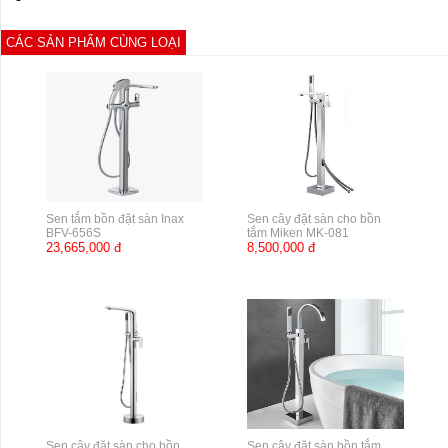
CÁC SẢN PHẨM CÙNG LOẠI
Sen tắm bồn đặt sàn Inax
Sen cây đặt sàn cho bồn
BFV-656S
tắm Miken MK-081
23,665,000 đ
8,500,000 đ
Sen cây đặt sàn cho bồn
Sen cây đặt sàn bồn tắm