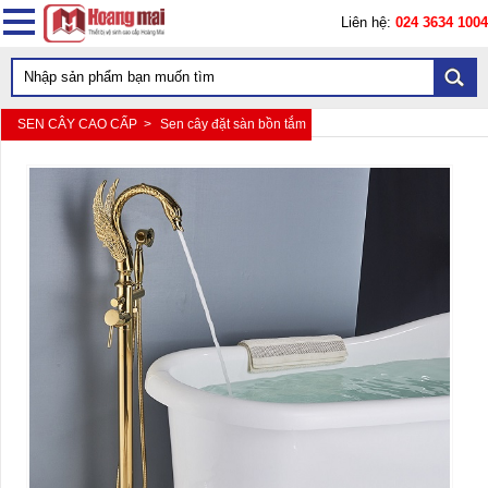
Liên hệ:
024 3634 1004
SEN CÂY CAO CẤP >
Sen cây đặt sàn bồn tắm