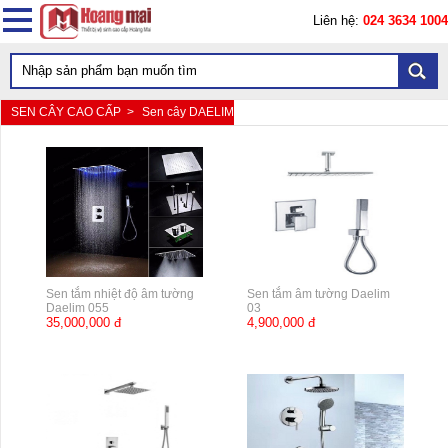
Liên hệ:
024 3634 1004
SEN CÂY CAO CẤP >
Sen cây DAELIM
Sen tắm nhiệt độ âm tường
Sen tắm âm tường Daelim
Daelim 055
03
35,000,000 đ
4,900,000 đ