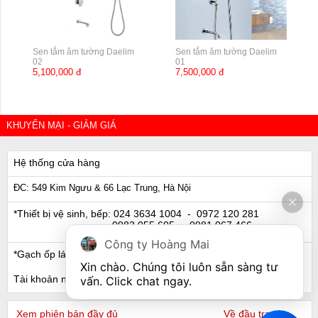
Sen tắm âm tường Daelim
Sen tắm âm tường Daelim
02
01
5,100,000 đ
7,500,000 đ
KHUYẾN MẠI - GIẢM GIÁ
Hệ thống cửa hàng
ĐC: 549 Kim Ngưu & 66 Lạc Trung, Hà Nội
*Thiết bị vệ sinh, bếp:
024 3634 1004
- 0972 120 281
0983 055 605
- 0981 067 466
Công ty Hoàng Mai
*Gạch ốp lát, Ngói:
024 3632 0280
- 0911 441 066
Xin chào. Chúng tôi luôn sẵn sàng tư 
Tài khoản ngân hàng
vấn. Click chat ngay.
Xem phiên bản đầy đủ
Về đầu trang