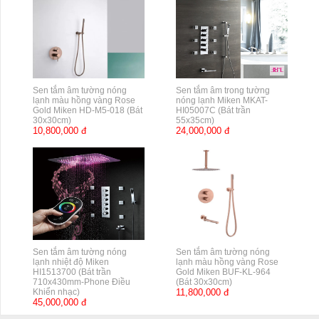
Sen tắm âm tường nóng
Sen tắm âm trong tường
lạnh màu hồng vàng Rose
nóng lạnh Miken MKAT-
Gold Miken HD-M5-018 (Bát
HI05007C (Bát trần
30x30cm)
55x35cm)
10,800,000 đ
24,000,000 đ
Sen tắm âm tường nóng
Sen tắm âm tường nóng
lạnh nhiệt độ Miken
lạnh màu hồng vàng Rose
HI1513700 (Bát trần
Gold Miken BUF-KL-964
710x430mm-Phone Điều
(Bát 30x30cm)
Khiển nhạc)
11,800,000 đ
45,000,000 đ