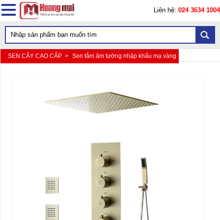
Liên hệ:
024 3634 1004
SEN CÂY CAO CẤP >
Sen tắm âm tường nhập khẩu mạ vàng