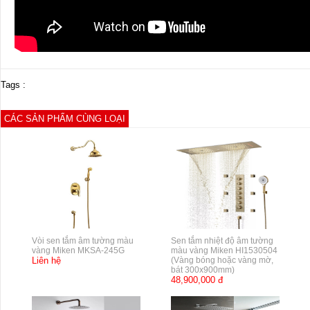
Tags :
CÁC SẢN PHẨM CÙNG LOẠI
Vòi sen tắm âm tường màu
Sen tắm nhiệt độ âm tường
vàng Miken MKSA-245G
màu vàng Miken HI1530504
Liên hệ
(Vàng bóng hoặc vàng mờ,
bát 300x900mm)
48,900,000 đ