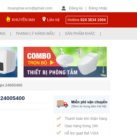
hoangmai.eco@gmail.com
Đăng ký
|
Đăng nhập
KHUYẾN MẠI
Liên hệ
Hotline
024 3634 1004
ỤNG
|
THANH LÝ HÀNG MẪU
|
SẢN PHẨM KHÁC
|
jet 24005400
 24005400