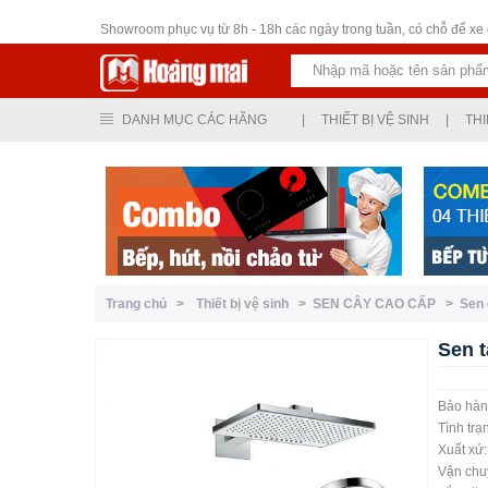
Thiết bị vệ sinh
Showroom phục vụ từ 8h - 18h các ngày trong tuần, có chỗ để xe ô
DANH MỤC CÁC HÃNG
|
THIẾT BỊ VỆ SINH
|
THI
Trang chủ >
Thiết bị vệ sinh >
SEN CÂY CAO CẤP >
Sen
Sen 
Bảo hàn
Tình trạ
Xuất xứ
Vận chuy