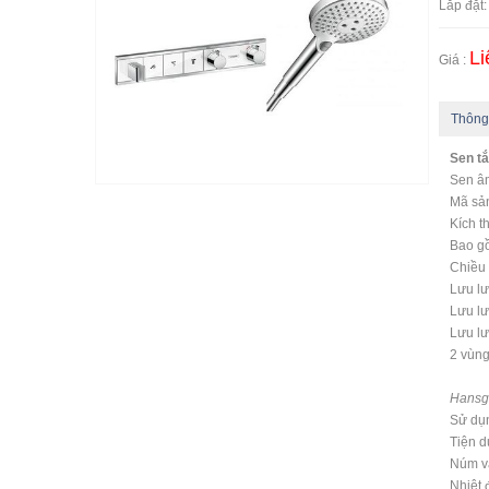
Lắp đặt:
Li
Giá :
Thông
Sen t
Sen â
Mã sả
Kích t
Bao gồ
Chiều 
Lưu lư
Lưu lư
Lưu lư
2 vùng
Hansgr
Sử dụn
Tiện d
Núm vặ
Nhiệt 