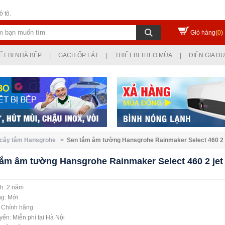
 tô.
Giỏ hàng(
0
)
ẾT BỊ NHÀ BẾP
|
GẠCH ỐP LÁT
|
THIẾT BỊ THEO MÙA
|
ĐIỆN GIA D
 cây tắm Hansgrohe >
Sen tắm âm tường Hansgrohe Rainmaker Select 460 2 
tắm âm tường Hansgrohe Rainmaker Select 460 2 jet
h: 2 năm
ng: Mới
: Chính hãng
ển: Miễn phí tại Hà Nội