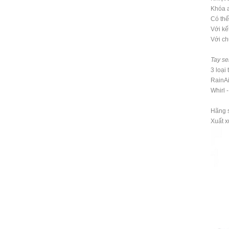
Khóa a
Có thể
Với kế
Với ch
Tay se
3 loại
RainAi
Whirl -
Hãng 
Xuất 