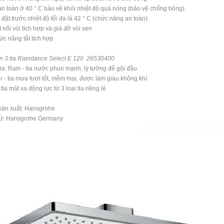
n toàn ở 40 ° C bảo vệ khỏi nhiệt độ quá nóng (bảo vệ chống bỏng)
 đặt trước nhiệt độ tối đa là 42 ° C (chức năng an toàn)
t nối vòi tích hợp và giá đỡ vòi sen
ức năng tắt tích hợp
n 3 tia Raindance Select E 120 26530400
 tia: Rain - tia nước phun mạnh, lý tưởng để gội đầu
r - tia mưa tươi tốt, mềm mại, được làm giàu không khí
 tia mát xa động lực từ 3 loại tia riêng lẻ
sản xuất: Hansgrohe
xứ: Hansgrohe Germany