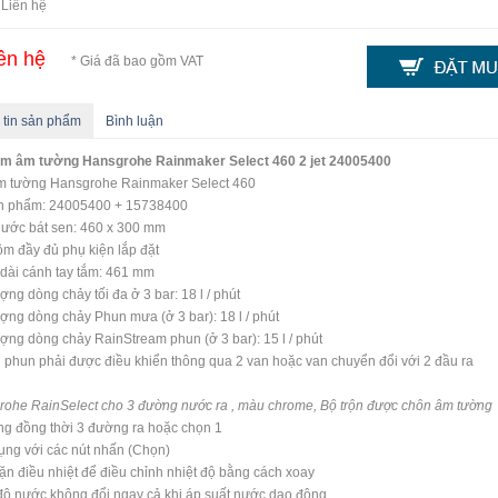
 Liên hệ
ên hệ
* Giá đã bao gồm VAT
 tin sản phẩm
Bình luận
ắm âm tường Hansgrohe Rainmaker Select 460 2 jet 24005400
m tường Hansgrohe Rainmaker Select 460
n phẩm: 24005400 + 15738400
hước bát sen: 460 x 300 mm
m đầy đủ phụ kiện lắp đặt
dài cánh tay tắm: 461 mm
ợng dòng chảy tối đa ở 3 bar: 18 l / phút
ợng dòng chảy Phun mưa (ở 3 bar): 18 l / phút
ợng dòng chảy RainStream phun (ở 3 bar): 15 l / phút
 phun phải được điều khiển thông qua 2 van hoặc van chuyển đổi với 2 đầu ra
ohe RainSelect cho 3 đường nước ra , màu chrome, Bộ trộn được chôn âm tường
g đồng thời 3 đường ra hoặc chọn 1
ụng với các nút nhấn (Chọn)
n điều nhiệt để điều chỉnh nhiệt độ bằng cách xoay
độ nước không đổi ngay cả khi áp suất nước dao động