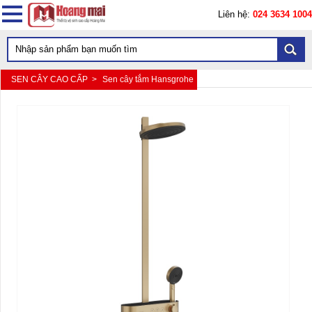
Liên hệ:
024 3634 1004
SEN CÂY CAO CẤP >
Sen cây tắm Hansgrohe