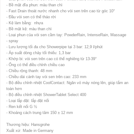
- Bề mặt đĩa phun: màu than chì
- Fast Drain thoát nước nhanh cho vòi sen trên cao từ góc 10°
- Đầu vòi sen có thể tháo rời
- Kệ làm bằng: nhựa
- Bề mặt kệ: màu than chì
- Loại phun của vòi sen cầm tay: PowderRain, IntenseRain, Massage
- spray
- Lưu lượng tối đa cho Showerpipe tại 3 bar: 12,9 l/phút
- Áp suất dòng chảy tối thiểu: 1,3 bar
- Khớp bi: vòi sen trên cao có thể nghiêng từ 13-39°
- Ống có thể điều chỉnh chiều cao
- Chiều rộng thanh: 48 mm
- Chiều dài cánh tay vòi sen trên cao: 233 mm
- Bộ điều chỉnh nhiệt CoolContact: Ngăn vỏ máy nóng lên, giúp tắm an
toàn hơn
- Bộ điều chỉnh nhiệt ShowerTablet Select 400
- Loại lắp đặt: lắp đặt nổi
- Ren kết nối G ½
- Khoảng cách trung tâm 150 ± 12 mm
Thương hiệu: Hansgrohe
Xuất xứ: Made in Germany