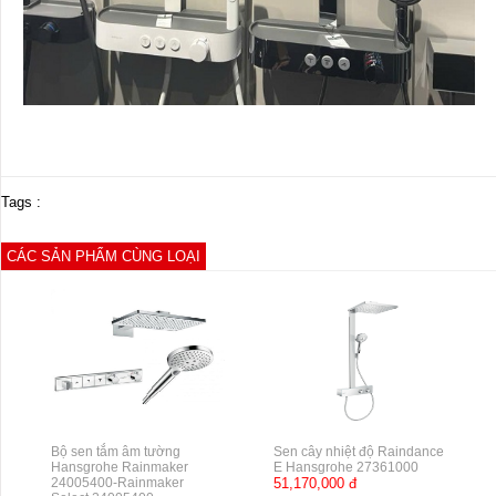
Tags :
CÁC SẢN PHẨM CÙNG LOẠI
Bộ sen tắm âm tường
Sen cây nhiệt độ Raindance
Hansgrohe Rainmaker
E Hansgrohe 27361000
24005400-Rainmaker
51,170,000 đ