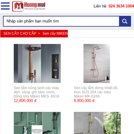
Liên hệ:
024 3634 1004
SEN CÂY CAO CẤP >
Sen cây MIKEN
Sen tắm nóng lạnh các màu
Sen cây tắm đứng nhiệt độ
đen, vàng, ghi xám, crom,
Inox SUS 304 các màu
trắng sữa Miken MKS- 6918
Miken MK-6269
12,800,000 đ
8,800,000 đ