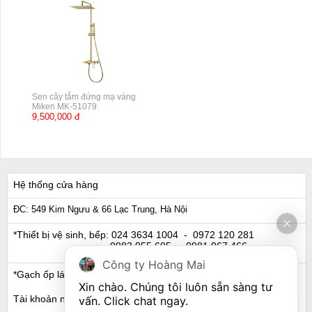
Sen cây tắm đứng mạ vàng
Miken MK-51079
9,500,000 đ
Hệ thống cửa hàng
ĐC: 549 Kim Ngưu & 66 Lạc Trung, Hà Nội
*Thiết bị vệ sinh, bếp:
024 3634 1004
- 0972 120 281
0983 055 605
- 0981 067 466
Công ty Hoàng Mai
*Gạch ốp lát, Ngói:
024 3632 0280
- 0911 441 066
Xin chào. Chúng tôi luôn sẵn sàng tư 
Tài khoản ngân hàng
vấn. Click chat ngay.