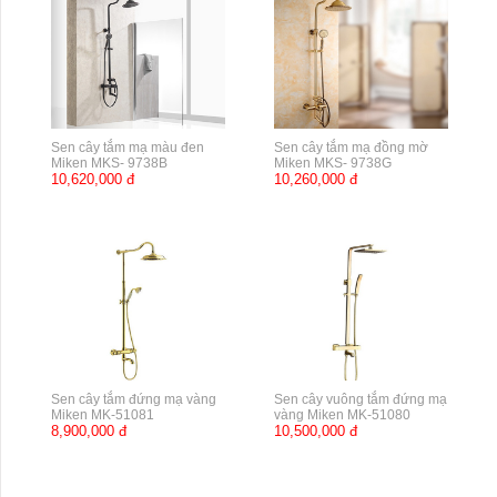
Sen cây tắm mạ màu đen
Sen cây tắm mạ đồng mờ
Miken MKS- 9738B
Miken MKS- 9738G
10,620,000 đ
10,260,000 đ
Sen cây tắm đứng mạ vàng
Sen cây vuông tắm đứng mạ
Miken MK-51081
vàng Miken MK-51080
8,900,000 đ
10,500,000 đ