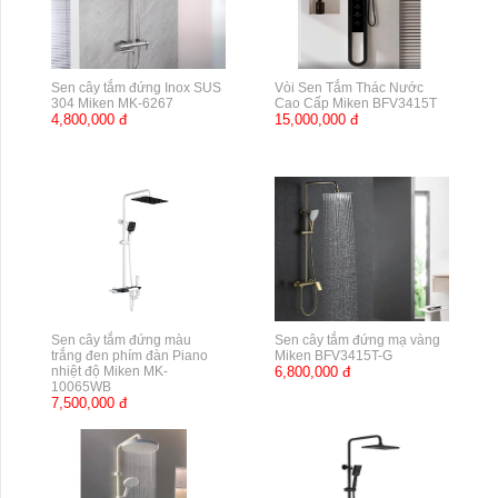
Sen cây tắm đứng Inox SUS
Vòi Sen Tắm Thác Nước
304 Miken MK-6267
Cao Cấp Miken BFV3415T
4,800,000 đ
15,000,000 đ
Sen cây tắm đứng màu
Sen cây tắm đứng mạ vàng
trắng đen phím đàn Piano
Miken BFV3415T-G
nhiệt độ Miken MK-
6,800,000 đ
10065WB
7,500,000 đ