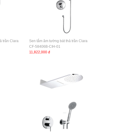
ả trần Clara
Sen tắm âm tường bát thả trần Clara
CF-58406B-CIH-01
11,822,000 đ