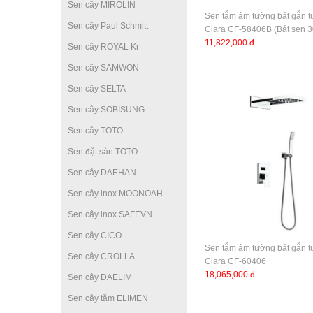
Sen cây MIROLIN
Sen tắm âm tường bát gắn 
Sen cây Paul Schmitt
Clara CF-58406B (Bát sen 
11,822,000 đ
Sen cây ROYAL Kr
Sen cây SAMWON
Sen cây SELTA
Sen cây SOBISUNG
Sen cây TOTO
Sen đặt sàn TOTO
Sen cây DAEHAN
Sen cây inox MOONOAH
Sen cây inox SAFEVN
Sen cây CICO
Sen tắm âm tường bát gắn 
Sen cây CROLLA
Clara CF-60406
18,065,000 đ
Sen cây DAELIM
Sen cây tắm ELIMEN