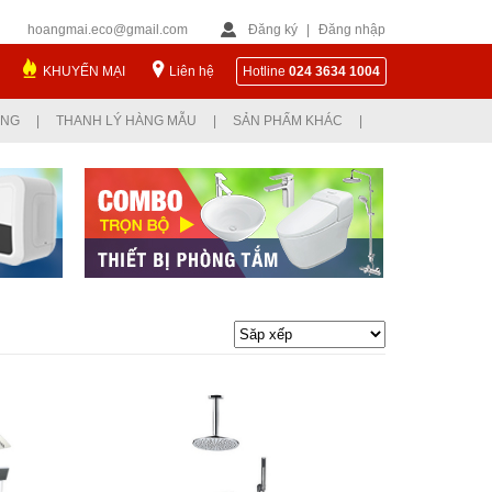
hoangmai.eco@gmail.com
Đăng ký
|
Đăng nhập
KHUYẾN MẠI
Liên hệ
Hotline
024 3634 1004
ỤNG
|
THANH LÝ HÀNG MẪU
|
SẢN PHẨM KHÁC
|