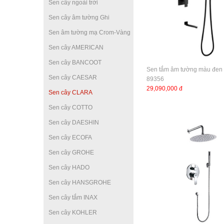
Sen cây ngoài trời
Sen cây âm tường Ghi
Sen âm tường mạ Crom-Vàng
Sen cây AMERICAN
Sen cây BANCOOT
Sen tắm âm tường màu đen 
Sen cây CAESAR
89356
29,090,000 đ
Sen cây CLARA
Sen cây COTTO
Sen cây DAESHIN
Sen cây ECOFA
Sen cây GROHE
Sen cây HADO
Sen cây HANSGROHE
Sen cây tắm INAX
Sen cây KOHLER