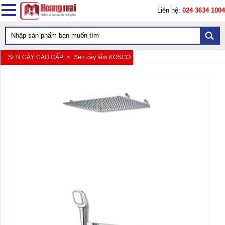
Liên hệ:
024 3634 1004
SEN CÂY CAO CẤP >
Sen cây tắm KOSCO