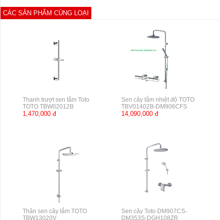
CÁC SẢN PHẨM CÙNG LOẠI
Thanh trượt sen tắm Toto
Sen cây tắm nhiệt độ TOTO
TOTO TBW02012B
TBV01402B-DM906CFS
1,470,000 đ
14,090,000 đ
Thân sen cây tắm TOTO
Sen cây Toto DM907CS-
TBW13020V
DM353S-DGH108ZR