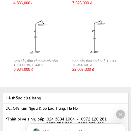
4,836,000 đ
7,625,000 đ
Sen cây tắm kèm vòi xả bồn
Sen cây tắm nhiệt độ TOTO
TOTO TBW11440V
TBW07401A
9,984,000 đ
22,087,000 đ
Hệ thống cửa hàng
ĐC: 549 Kim Ngưu & 66 Lạc Trung, Hà Nội
*Thiết bị vệ sinh, bếp:
024 3634 1004
- 0972 120 281
0983 055 605
- 0981 067 466