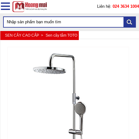
Liên hệ:
024 3634 1004
SEN CÂY CAO CẤP >
Sen cây tắm TOTO