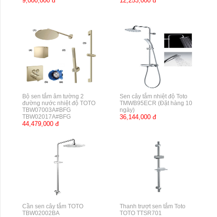
9,000,000 đ
12,253,000 đ
Bộ sen tắm âm tường 2
Sen cây tắm nhiệt độ Toto
đường nước nhiệt độ TOTO
TMWB95ECR (Đặt hàng 10
TBW07003A#BFG
ngày)
TBW02017A#BFG
36,144,000 đ
44,479,000 đ
Cần sen cây tắm TOTO
Thanh trượt sen tắm Toto
TBW02002BA
TOTO TTSR701