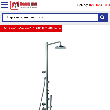
Liên hệ:
024 3634 1004
SEN CÂY CAO CẤP >
Sen cây tắm TOTO