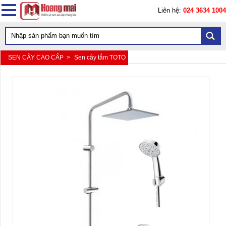
Liên hệ:
024 3634 1004
SEN CÂY CAO CẤP >
Sen cây tắm TOTO