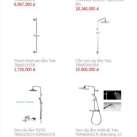
TBW09010V
(TX454SFV2BRS - Bát 3 chế
8,997,000 đ
độ)
18,340,000 đ
Thanh trượt sen tắm Toto
Cần sen cây tắm Toto
TBW01015B
TBW02002BA
1,720,000 đ
10,950,000 đ
Sen cây tắm TOTO
Sen cây tắm nhiệt độ Toto
TBG04302V-DM906CFS
TMWB95ECR (Đặt hàng 10