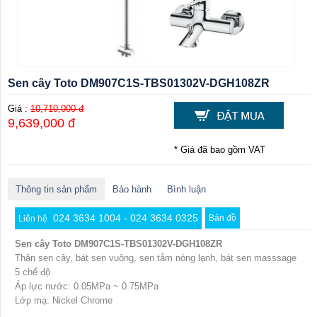
Sen cây Toto DM907C1S-TBS01302V-DGH108ZR
Giá :
10,710,000 đ
9,639,000 đ
* Giá đã bao gồm VAT
Thông tin sản phẩm
Bảo hành
Bình luận
024 3634 1004 - 024 3634 0325
Bản đồ
Liên hệ
Sen cây Toto DM907C1S-TBS01302V-DGH108ZR
Thân sen cây, bát sen vuông, sen tắm nóng lạnh, bát sen masssage
5 chế độ
Áp lực nước: 0.05MPa ~ 0.75MPa
Lớp mạ: Nickel Chrome